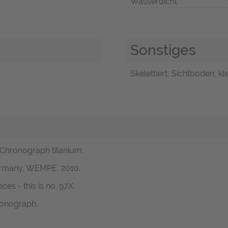
Wasserdicht
Sonstiges
Skelettiert, Sichtboden, k
g Chronograph titanium.
Germany, WEMPE, 2010.
es - this is no. 97X.
ronograph.