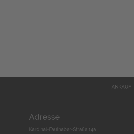
ANKAUF
Adresse
Kardinal-Faulhaber-Straße 14a