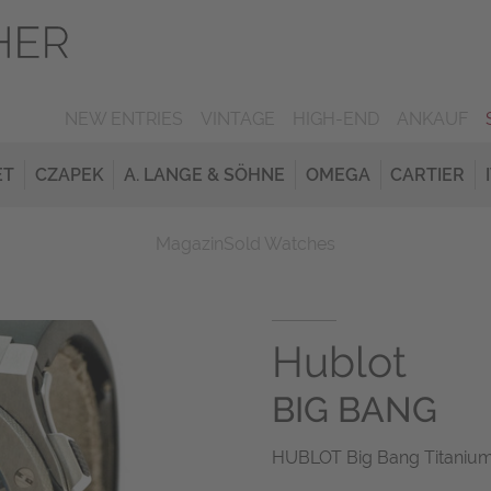
NEW ENTRIES
VINTAGE
HIGH-END
ANKAUF
ET
CZAPEK
A. LANGE & SÖHNE
OMEGA
CARTIER
Magazin
Sold Watches
Hublot
BIG BANG
HUBLOT Big Bang Titanium 