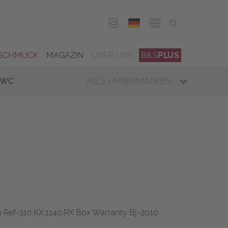
DEU
ENG
SCHMUCK
MAGAZIN
ÜBER UNS
B&S
PLUS
IWC
ALLE UHRENMARKEN
Ref-310.KX.1140.RX Box Warranty Bj-2010