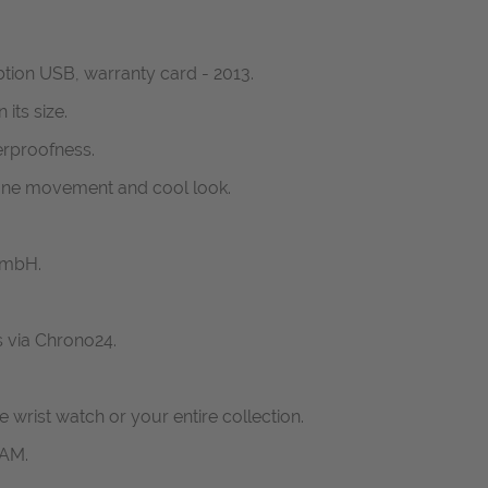
btion USB, warranty card - 2013.
its size.
rproofness.
fine movement and cool look.
GmbH.
s via Chrono24.
ne wrist watch or your entire collection.
RAM.