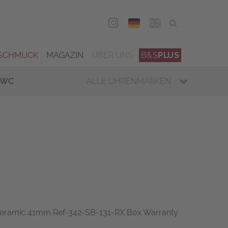
DEU
ENG
SCHMUCK
MAGAZIN
ÜBER UNS
B&S
PLUS
IWC
ALLE UHRENMARKEN
eramic 41mm Ref-342-SB-131-RX Box Warranty