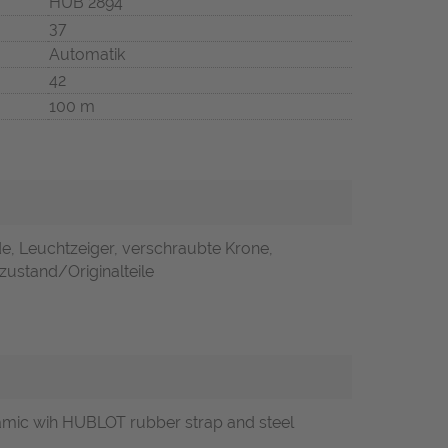
HUB 2894
37
Automatik
42
100 m
e, Leuchtzeiger, verschraubte Krone,
zustand/Originalteile
ramic wih HUBLOT rubber strap and steel