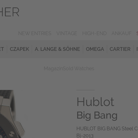
NEW ENTRIES
VINTAGE
HIGH-END
ANKAUF
ET
CZAPEK
A. LANGE & SÖHNE
OMEGA
CARTIER
Magazin
Sold Watches
Hublot
Big Bang
HUBLOT BIG BANG Steel C
Bj-2013