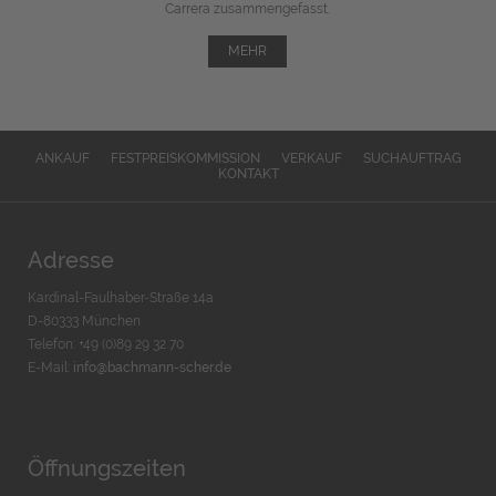
Carrera zusammengefasst.
MEHR
ANKAUF
FESTPREISKOMMISSION
VERKAUF
SUCHAUFTRAG
KONTAKT
Adresse
Kardinal-Faulhaber-Straße 14a
D-80333 München
Telefon: +49 (0)89 29 32 70
E-Mail:
info@bachmann-scher.de
Öffnungszeiten