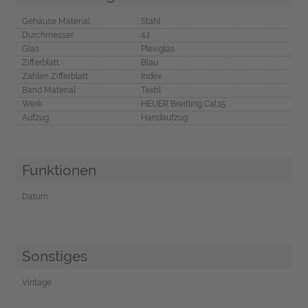
Gehäuse Material
Stahl
Durchmesser
42
Glas
Plexiglas
Zifferblatt
Blau
Zahlen Zifferblatt
Index
Band Material
Textil
Werk
HEUER Breitling Cal.15
Aufzug
Handaufzug
Funktionen
Datum
Sonstiges
Vintage