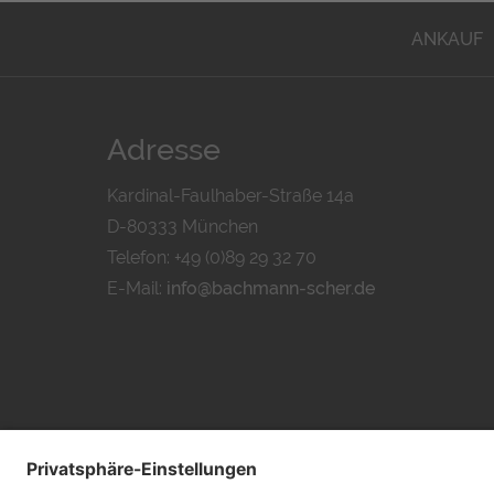
ANKAUF
Adresse
Kardinal-Faulhaber-Straße 14a
D-80333 München
Telefon: +49 (0)89 29 32 70
E-Mail:
info@bachmann-scher.de