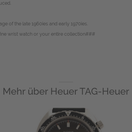
uced.
ge of the late 1960ies and early 1970ies.
fine wrist watch or your entire collection###
Mehr über
Heuer TAG-Heuer