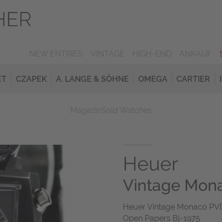
NEW ENTRIES
VINTAGE
HIGH-END
ANKAUF
ET
CZAPEK
A. LANGE & SÖHNE
OMEGA
CARTIER
Magazin
Sold Watches
Heuer
Vintage Mon
Heuer Vintage Monaco PV
Open Papers Bj-1975