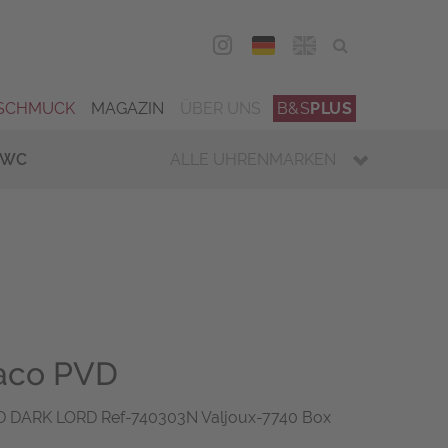
DEU
ENG
SCHMUCK
MAGAZIN
ÜBER UNS
B&S
PLUS
IWC
ALLE UHRENMARKEN
aco PVD
D DARK LORD Ref-740303N Valjoux-7740 Box