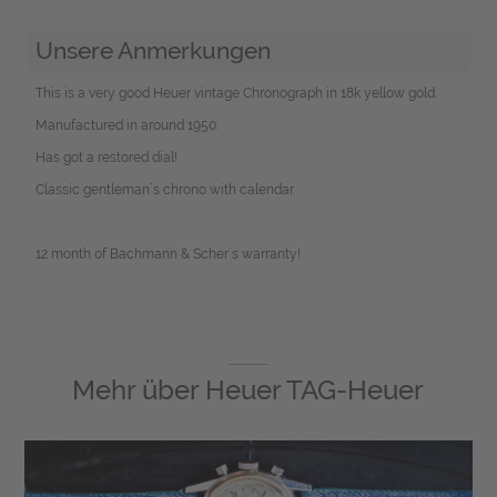
Unsere Anmerkungen
This is a very good Heuer vintage Chronograph in 18k yellow gold.
Manufactured in around 1950.
Has got a restored dial!
Classic gentleman`s chrono with calendar.
12 month of Bachmann & Scher`s warranty!
Mehr über
Heuer TAG-Heuer