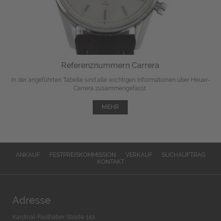
Referenznummern Carrera
In der angeführten Tabelle sind alle wichtigen Informationen über Heuer-
Carrera zusammengefasst.
MEHR
ANKAUF
FESTPREISKOMMISSION
VERKAUF
SUCHAUFTRAG
KONTAKT
Adresse
Kardinal-Faulhaber-Straße 14a