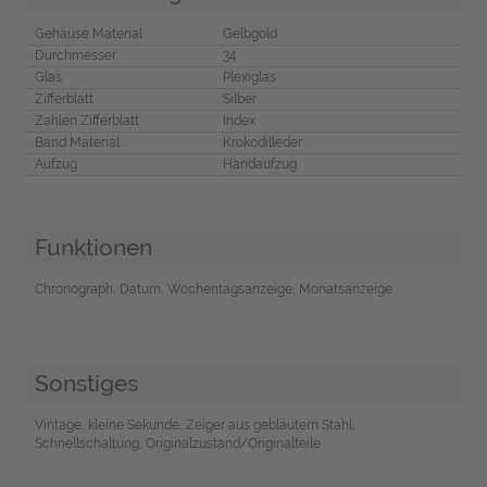
Gehäuse Material
Gelbgold
Durchmesser
34
Glas
Plexiglas
Zifferblatt
Silber
Zahlen Zifferblatt
Index
Band Material
Krokodilleder
Aufzug
Handaufzug
Funktionen
Chronograph, Datum, Wochentagsanzeige, Monatsanzeige
Sonstiges
Vintage, kleine Sekunde, Zeiger aus gebläutem Stahl,
Schnellschaltung, Originalzustand/Originalteile