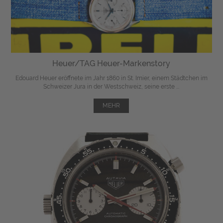
Heuer/TAG Heuer-Markenstory
Edouard Heuer eröffnete im Jahr 1860 in St. Imier, einem Städtchen im
Schweizer Jura in der Westschweiz, seine erste ...
MEHR