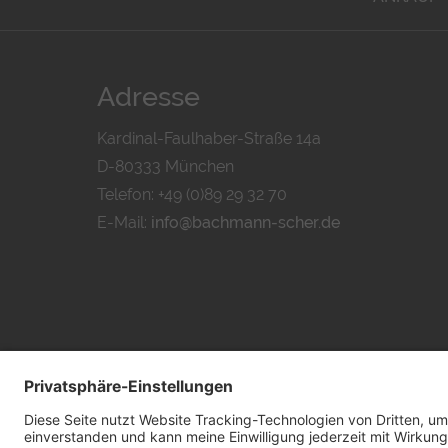
Adresse
Kardinal-Faulhaber-Straße 14a
D-80333 München
Telefon: +49 (0)89 29 32 70
E-Mail:
info@bachmann-scher.de