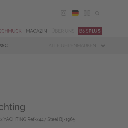
DEU
ENG
SCHMUCK
MAGAZIN
ÜBER UNS
B&S
PLUS
IWC
ALLE UHRENMARKEN
chting
 YACHTING Ref-2447 Steel Bj-1965