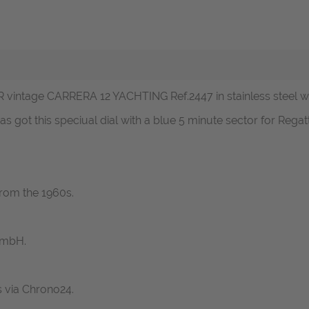
 vintage CARRERA 12 YACHTING Ref.2447 in stainless steel wit
 got this speciual dial with a blue 5 minute sector for Rega
rom the 1960s.
GmbH.
s via Chrono24.