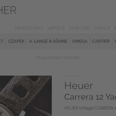
NEW ENTRIES
VINTAGE
HIGH-END
ANKAUF
ET
CZAPEK
A. LANGE & SÖHNE
OMEGA
CARTIER
Magazin
Sold Watches
Heuer
Carrera 12 Ya
HEUER Vintage CARRERA 12