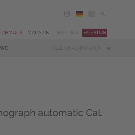
DEU
ENG
SCHMUCK
MAGAZIN
ÜBER UNS
B&S
PLUS
IWC
ALLE UHRENMARKEN
nograph automatic Cal.