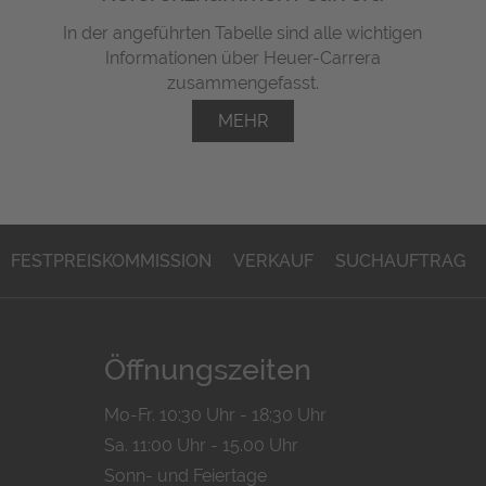
In der angeführten Tabelle sind alle wichtigen
Informationen über Heuer-Carrera
zusammengefasst.
MEHR
FESTPREISKOMMISSION
VERKAUF
SUCHAUFTRAG
Öffnungszeiten
Mo-Fr. 10:30 Uhr - 18:30 Uhr
Sa. 11:00 Uhr - 15.00 Uhr
Sonn- und Feiertage