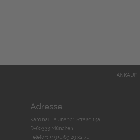
ANKAUF
Adresse
Kardinal-Faulhaber-Straße 14a
D-80333 München
Telefon: +49 (0)89 29 32 70