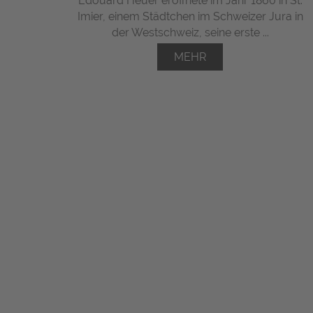
Edouard Heuer eröffnete im Jahr 1860 in St.
Imier, einem Städtchen im Schweizer Jura in
der Westschweiz, seine erste ...
MEHR