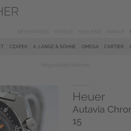
NEW ENTRIES
VINTAGE
HIGH-END
ANKAUF
ET
CZAPEK
A. LANGE & SÖHNE
OMEGA
CARTIER
Magazin
Sold Watches
Heuer
Autavia Chro
15