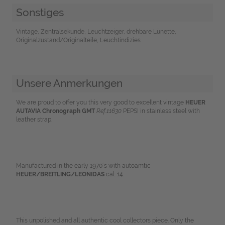
Sonstiges
Vintage, Zentralsekunde, Leuchtzeiger, drehbare Lünette,
Originalzustand/Originalteile, Leuchtindizies
Unsere Anmerkungen
We are proud to offer you this very good to excellent vintage
HEUER
AUTAVIA Chronograph GMT
Ref.11630
PEPSI in stainless steel with
leather strap.
Manufactured in the early 1970´s with autoamtic
HEUER/BREITLING/LEONIDAS
cal. 14.
This unpolished and all authentic cool collectors piece. Only the