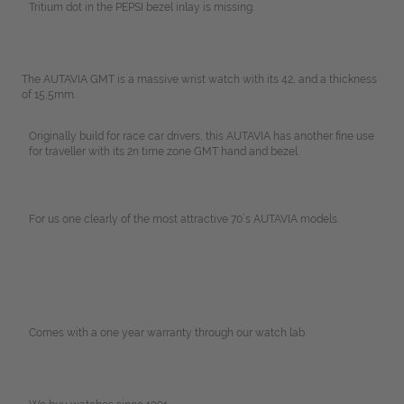
Tritium dot in the PEPSI bezel inlay is missing.
The AUTAVIA GMT is a massive wrist watch with its 42, and a thickness
of 15,5mm.
Originally build for race car drivers, this AUTAVIA has another fine use
for traveller with its 2n time zone GMT hand and bezel.
For us one clearly of the most attractive 70´s AUTAVIA models.
Comes with a one year warranty through our watch lab.