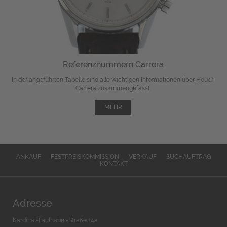
Referenznummern Carrera
In der angeführten Tabelle sind alle wichtigen Informationen über Heuer-
Carrera zusammengefasst.
MEHR
ANKAUF
FESTPREISKOMMISSION
VERKAUF
SUCHAUFTRAG
KONTAKT
Adresse
Kardinal-Faulhaber-Straße 14a