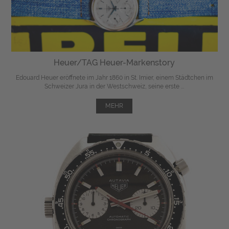
Heuer/TAG Heuer-Markenstory
Edouard Heuer eröffnete im Jahr 1860 in St. Imier, einem Städtchen im
Schweizer Jura in der Westschweiz, seine erste ...
MEHR