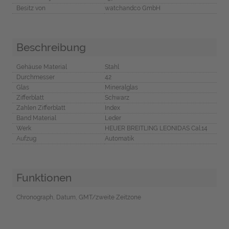
Besitz von
watchandco GmbH
Beschreibung
Gehäuse Material
Stahl
Durchmesser
42
Glas
Mineralglas
Zifferblatt
Schwarz
Zahlen Zifferblatt
Index
Band Material
Leder
Werk
HEUER BREITLING LEONIDAS Cal.14
Aufzug
Automatik
Funktionen
Chronograph, Datum, GMT/zweite Zeitzone