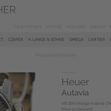
NEW ENTRIES
VINTAGE
HIGH-END
ANKAUF
ET
CZAPEK
A. LANGE & SÖHNE
OMEGA
CARTIER
Magazin
Sold Watches
Heuer
Autavia
HEUER Vintage Autavia Chr
Price on Request