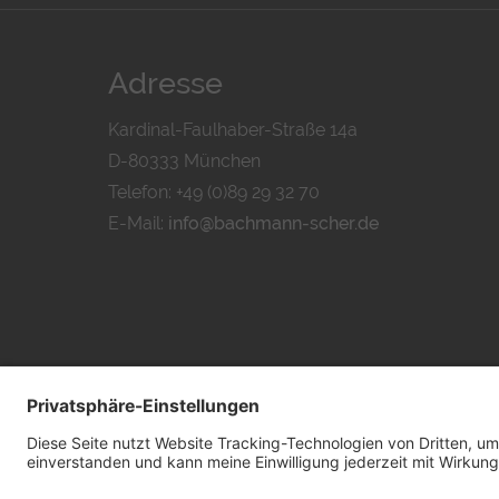
Adresse
Kardinal-Faulhaber-Straße 14a
D-80333 München
Telefon: +49 (0)89 29 32 70
E-Mail:
info@bachmann-scher.de