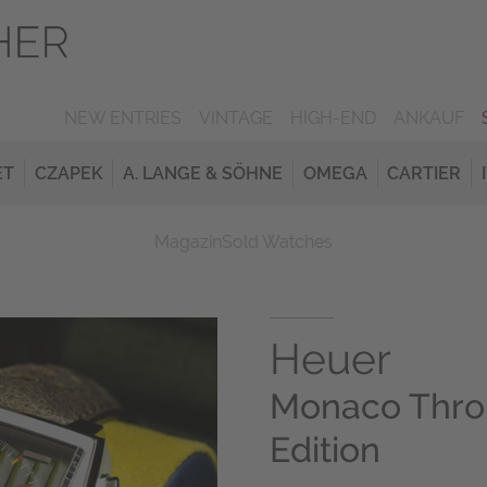
NEW ENTRIES
VINTAGE
HIGH-END
ANKAUF
ET
CZAPEK
A. LANGE & SÖHNE
OMEGA
CARTIER
Magazin
Sold Watches
Heuer
Monaco Thro
Edition