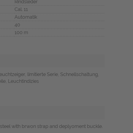
Rindsleder
Cal. 11
Automatik
40
100 m
Leuchtzeiger, limitierte Serie, Schnellschaltung,
ile, Leuchtindizies
steel with brwon strap and deplyoment buckle.