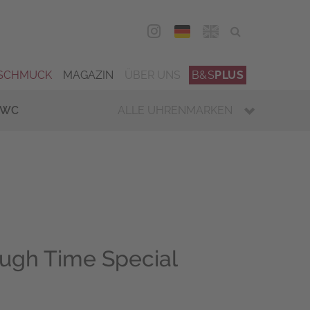
DEU
ENG
SCHMUCK
MAGAZIN
ÜBER UNS
B&S
PLUS
IWC
ALLE UHRENMARKEN
ugh Time Special