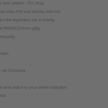
x, box, papers - EU, 2019.
es only. And was quickly sold out.
us the legendary cal. 11 ticking.
inal MONACO from 1969.
ommunity.
GmbH.
s via Chrono24.
ne wrist watch or your entire collection.
RAM.