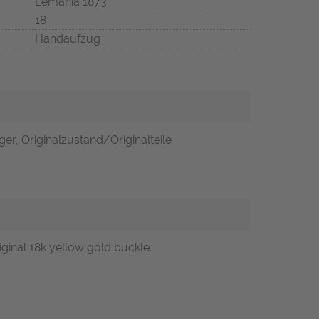
Lemania 1873
18
Handaufzug
er, Originalzustand/Originalteile
iginal 18k yellow gold buckle.