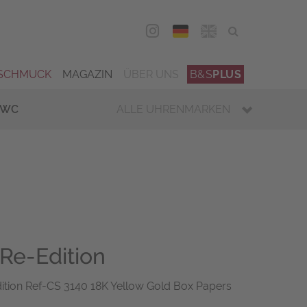
DEU
ENG
SCHMUCK
MAGAZIN
ÜBER UNS
B&S
PLUS
IWC
ALLE UHRENMARKEN
 Re-Edition
tion Ref-CS 3140 18K Yellow Gold Box Papers