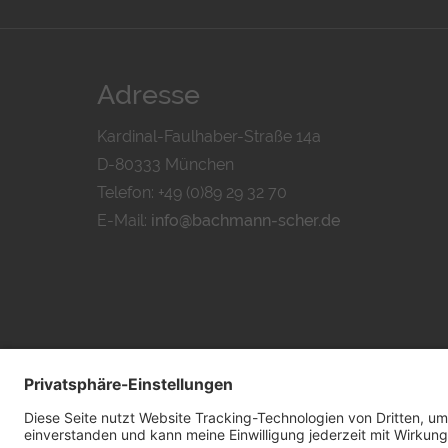
Adresse
Kardinal-Faulhaber-Straße 14a
D-80333 München
Telefon: +49 (0)89 29 32 70
E-Mail:
info@bachmann-scher.de