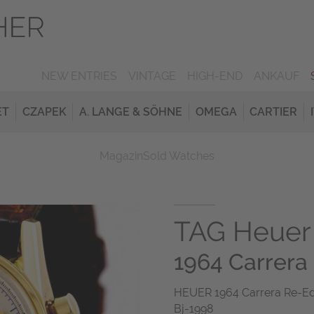
NEW ENTRIES
VINTAGE
HIGH-END
ANKAUF
ET
CZAPEK
A. LANGE & SÖHNE
OMEGA
CARTIER
Magazin
Sold Watches
TAG Heuer
1964 Carrera
HEUER 1964 Carrera Re-Edi
Bj-1998