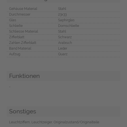
Gehäuse Material
Stahl
Durchmesser
23x33
Glas
Saphirglas
Schließe
Dornschließe
Schliesse Material
Stahl
Zifferblatt
Schwarz
Zahlen Zifferblatt
Arabisch
Band Material
Leder
Aufzug
Quarz
Funktionen
-
Sonstiges
Leuchtziffern, Leuchtzeiger, Originalzustand/Originalteile