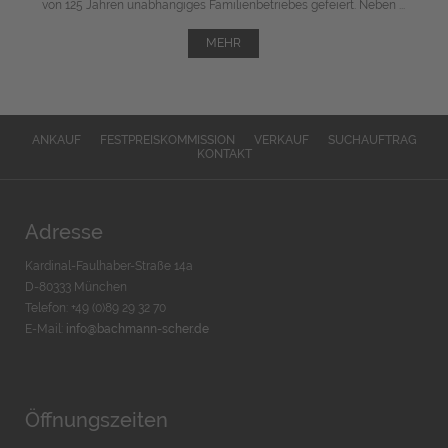
von 125 Jahren unabhängiges Familienbetriebes gefeiert. Neben ...
MEHR
ANKAUF
FESTPREISKOMMISSION
VERKAUF
SUCHAUFTRAG
KONTAKT
Adresse
Kardinal-Faulhaber-Straße 14a
D-80333 München
Telefon: +49 (0)89 29 32 70
E-Mail:
info@bachmann-scher.de
Öffnungszeiten