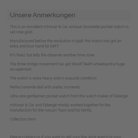
Unsere Anmerkungen
This is an excellent H.Moser & Cie. antique Savonette pocket watch in
14k rose gold.
Manufactured before the revolution in 1918, this watch has got an
extra 2nd hour hand for GMT.
It?s fixed, but tells the observer another time zone.
The three bridge movement has got Woolf Teeth wheelsand a huge
escapement.
The watch is extra heavy and in exqusite condition.
Perfect enamle dial with arabic numerals.
Ultra rare gentlemen pocket watch from the watch maker of Fabergé.
H.Moser & Cie. and Fabergé mostly worked together for the
manufaction for the russian Tsars and his family.
Collectors item.
Please contact us if you want to sell your fine wrist watch or your