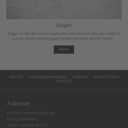
Bulgari
Bulgari wurde 1884 in Rom gegründet und hatte erst 2009 das Jubiläum
von 125 Jahren unabhängiges Familienbetriebes gefeiert. Neben ...
MEHR
ANKAUF
FESTPREISKOMMISSION
VERKAUF
SUCHAUFTRAG
KONTAKT
Adresse
Kardinal-Faulhaber-Straße 14a
D-80333 München
Telefon: +49 (0)89 29 32 70