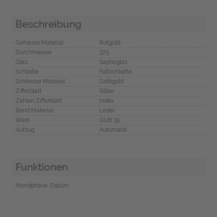
Beschreibung
Gehäuse Material
Rotgold
Durchmesser
37,5
Glas
Saphirglas
Schließe
Faltschließe
Schliesse Material
Gelbgold
Zifferblatt
Silber
Zahlen Zifferblatt
Index
Band Material
Leder
Werk
GUB 39
Aufzug
Automatik
Funktionen
Mondphase, Datum