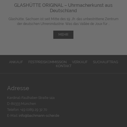
GLASHÜTTE ORIGINAL – Uhrmacherkunst aus
Deutschland
Glashütte, Sachsen ist seit Mitte des 19. Jh. das unbestrittene Zentrum
der deutschen Uhrenindustrie. Was das Vallée de Joux für ...
MEHR
ANKAUF
FESTPREISKOMMISSION
VERKAUF
SUCHAUFTRAG
KONTAKT
Adresse
Kardinal-Faulhaber-Straße 14a
D-80333 München
Telefon: +49 (0)89 29 32 70
E-Mail:
info@bachmann-scher.de