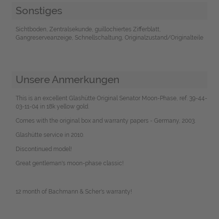
Sonstiges
Sichtboden, Zentralsekunde, guillochiertes Zifferblatt,
Gangreserveanzeige, Schnellschaltung, Originalzustand/Originalteile
Unsere Anmerkungen
This is an excellent Glashütte Original Senator Moon-Phase, ref. 39-44-
03-11-04 in 18k yellow gold.
Comes with the original box and warranty papers - Germany, 2003.
Glashütte service in 2010.
Discontinued model!
Great gentleman's moon-phase classic!
12 month of Bachmann & Scher's warranty!