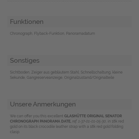
Funktionen
Chronograph, Flyback-Funktion, Panoramadatum
Sonstiges
Sichtboden, Zeiger aus gebläutem Stahl, Schnellschaltung, kleine
Sekunde, Gangreserveanzeige, Originalzustand/Originalteile
Unsere Anmerkungen
We can offer you this excellent
GLASHÜTTE ORIGINAL SENATOR
CHRONOGRAPH PANORAMA DATE,
ref. 1-37-01-01-05-3
0
, in 18k red
gold on its black crocodile leather strap with a 18k red gold folding
clasp.