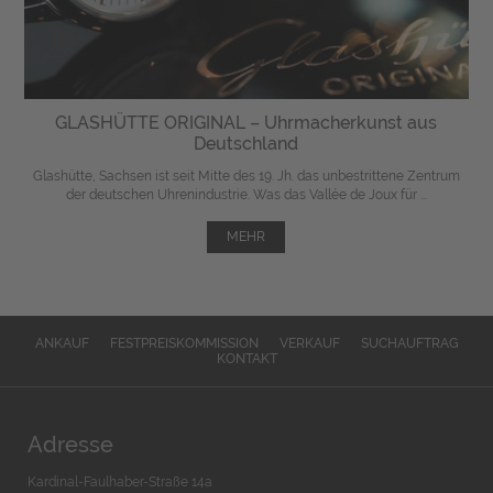
GLASHÜTTE ORIGINAL – Uhrmacherkunst aus
Deutschland
Glashütte, Sachsen ist seit Mitte des 19. Jh. das unbestrittene Zentrum
der deutschen Uhrenindustrie. Was das Vallée de Joux für ...
MEHR
ANKAUF
FESTPREISKOMMISSION
VERKAUF
SUCHAUFTRAG
KONTAKT
Adresse
Kardinal-Faulhaber-Straße 14a