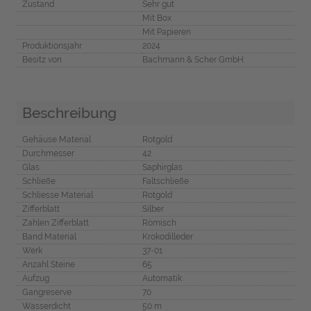
Zustand
Sehr gut
Mit Box
Mit Papieren
Produktionsjahr
2024
Besitz von
Bachmann & Scher GmbH
Beschreibung
Gehäuse Material
Rotgold
Durchmesser
42
Glas
Saphirglas
Schließe
Faltschließe
Schliesse Material
Rotgold
Zifferblatt
Silber
Zahlen Zifferblatt
Römisch
Band Material
Krokodilleder
Werk
37-01
Anzahl Steine
65
Aufzug
Automatik
Gangreserve
70
Wasserdicht
50 m