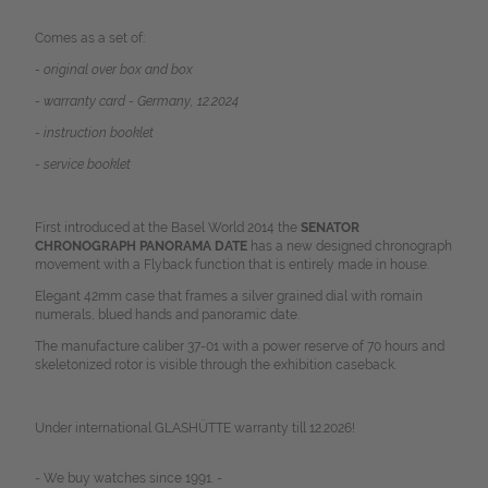
Comes as a set of:
- original over box and box
- warranty card - Germany, 12.2024
- instruction booklet
- service booklet
First introduced at the Basel World 2014 the
SENATOR
CHRONOGRAPH PANORAMA DATE
has a new designed chronograph
movement with a Flyback function that is entirely made in house.
Elegant 42mm case that frames a silver grained dial with romain
numerals, blued hands and
panoramic date.
The manufacture caliber 37-01 with a power reserve of 70 hours and
skeletonized rotor is visible through the exhibition caseback.
Under international GLASHÜTTE warranty till 12.2026!
- We buy watches since 1991. -