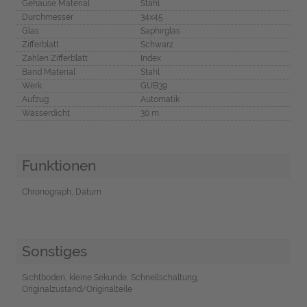
Gehäuse Material
Stahl
Durchmesser
34x45
Glas
Saphirglas
Zifferblatt
Schwarz
Zahlen Zifferblatt
Index
Band Material
Stahl
Werk
GUB39
Aufzug
Automatik
Wasserdicht
30 m
Funktionen
Chronograph, Datum
Sonstiges
Sichtboden, kleine Sekunde, Schnellschaltung,
Originalzustand/Originalteile