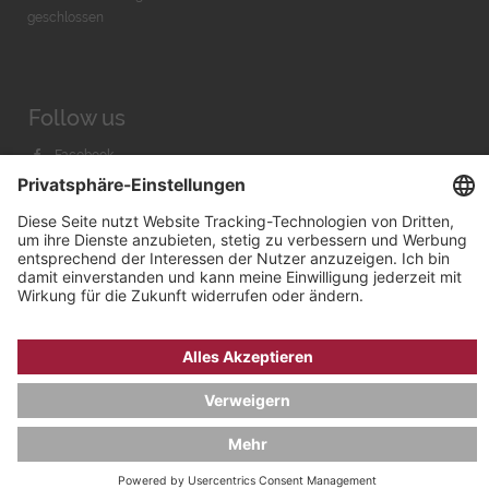
geschlossen
Follow us
Facebook
Instagram
Youtube
© 2026 by
Bachmann & Scher GmbH / Watchandco GmbH
DATENSCHUTZ
IMPRESSUM
VERSANDKOSTEN
AGB & WIDERRUF
COOKIE-EINSTELLUNGEN