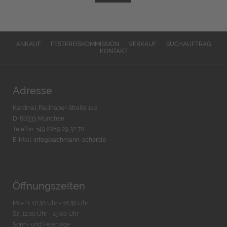
ANKAUF
FESTPREISKOMMISSION
VERKAUF
SUCHAUFTRAG
KONTAKT
Adresse
Kardinal-Faulhaber-Straße 14a
D-80333 München
Telefon: +49 (0)89 29 32 70
E-Mail:
info@bachmann-scher.de
Öffnungszeiten
Mo-Fr. 10:30 Uhr - 18:30 Uhr
Sa. 11:00 Uhr - 15.00 Uhr
Sonn- und Feiertage