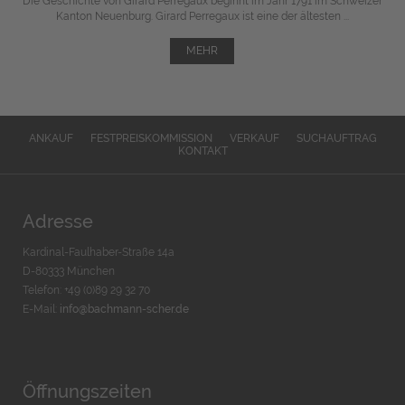
Die Geschichte von Girard Perregaux beginnt im Jahr 1791 im Schweizer
Kanton Neuenburg. Girard Perregaux ist eine der ältesten ...
MEHR
ANKAUF
FESTPREISKOMMISSION
VERKAUF
SUCHAUFTRAG
KONTAKT
Adresse
Kardinal-Faulhaber-Straße 14a
D-80333 München
Telefon: +49 (0)89 29 32 70
E-Mail:
info@bachmann-scher.de
Öffnungszeiten