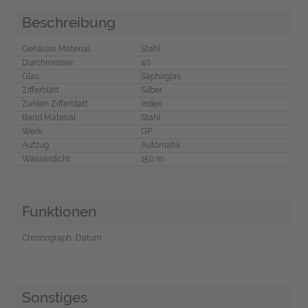
Beschreibung
Gehäuse Material
Stahl
Durchmesser
40
Glas
Saphirglas
Zifferblatt
Silber
Zahlen Zifferblatt
Index
Band Material
Stahl
Werk
GP
Aufzug
Automatik
Wasserdicht
150 m
Funktionen
Chronograph, Datum
Sonstiges