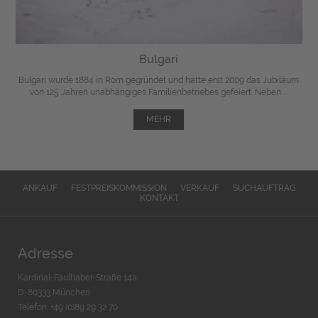
Bulgari
Bulgari wurde 1884 in Rom gegründet und hatte erst 2009 das Jubiläum
von 125 Jahren unabhängiges Familienbetriebes gefeiert. Neben ...
MEHR
ANKAUF
FESTPREISKOMMISSION
VERKAUF
SUCHAUFTRAG
KONTAKT
Adresse
Kardinal-Faulhaber-Straße 14a
D-80333 München
Telefon: +49 (0)89 29 32 70