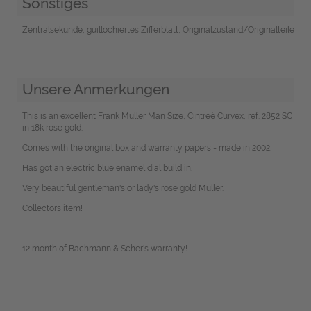
Sonstiges
Zentralsekunde, guillochiertes Zifferblatt, Originalzustand/Originalteile
Unsere Anmerkungen
This is an excellent Frank Muller Man Size, Cintreé Curvex, ref. 2852 SC
in 18k rose gold.
Comes with the original box and warranty papers - made in 2002.
Has got an electric blue enamel dial build in.
Very beautiful gentleman's or lady's rose gold Muller.
Collectors item!
12 month of Bachmann & Scher's warranty!