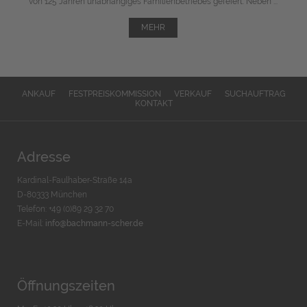
von 125 Jahren unabhängiges Familienbetriebes gefeiert. Neben ...
MEHR
ANKAUF
FESTPREISKOMMISSION
VERKAUF
SUCHAUFTRAG
KONTAKT
Adresse
Kardinal-Faulhaber-Straße 14a
D-80333 München
Telefon: +49 (0)89 29 32 70
E-Mail:
info@bachmann-scher.de
Öffnungszeiten