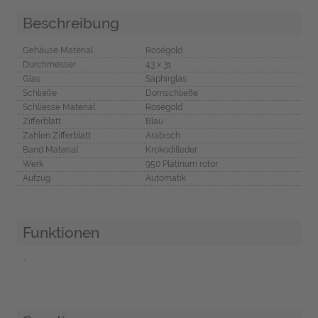
Beschreibung
Gehäuse Material
Roségold
Durchmesser
43 x 31
Glas
Saphirglas
Schließe
Dornschließe
Schliesse Material
Roségold
Zifferblatt
Blau
Zahlen Zifferblatt
Arabisch
Band Material
Krokodilleder
Werk
950 Platinum rotor
Aufzug
Automatik
Funktionen
-