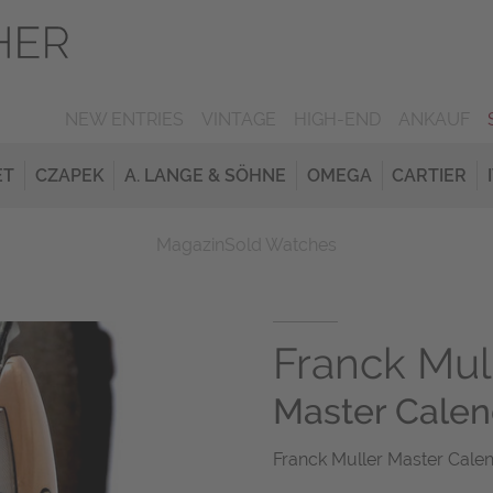
NEW ENTRIES
VINTAGE
HIGH-END
ANKAUF
ET
CZAPEK
A. LANGE & SÖHNE
OMEGA
CARTIER
Magazin
Sold Watches
Franck Mul
Master Calen
Franck Muller Master Cale