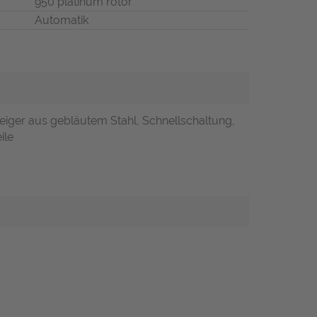
950 platinum rotor
Automatik
, Zeiger aus gebläutem Stahl, Schnellschaltung,
ile