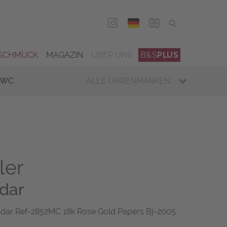
DEU
ENG
SCHMUCK
MAGAZIN
ÜBER UNS
B&S
PLUS
IWC
ALLE UHRENMARKEN
ler
dar
ndar Ref-2852MC 18k Rose Gold Papers Bj-2005