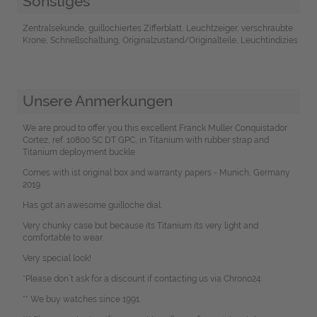
Sonstiges
Zentralsekunde, guillochiertes Zifferblatt, Leuchtzeiger, verschraubte
Krone, Schnellschaltung, Originalzustand/Originalteile, Leuchtindizies
Unsere Anmerkungen
We are proud to offer you this excellent Franck Muller Conquistador
Cortez, ref. 10800 SC DT GPC, in Titanium with rubber strap and
Titanium deployment buckle.
Comes with ist original box and warranty papers - Munich, Germany
2019.
Has got an awesome guilloche dial.
Very chunky case but because its Titanium its very light and
comfortable to wear.
Very special look!
*Please don`t ask for a discount if contacting us via Chrono24.
** We buy watches since 1991.