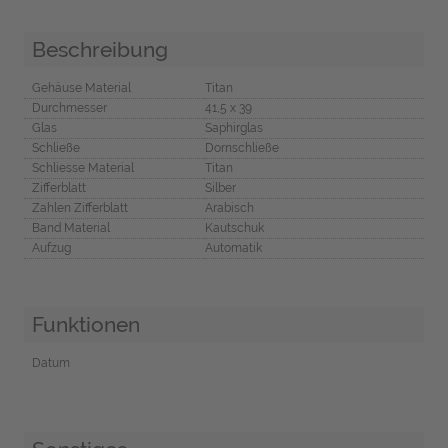
Beschreibung
Gehäuse Material
Titan
Durchmesser
41,5 x 39
Glas
Saphirglas
Schließe
Dornschließe
Schliesse Material
Titan
Zifferblatt
Silber
Zahlen Zifferblatt
Arabisch
Band Material
Kautschuk
Aufzug
Automatik
Funktionen
Datum