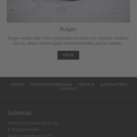
Bulgari
Bulgari wurde 1884 in Rom gegründet und hatte erst 2009 das Jubiläum
von 125 Jahren unabhängiges Familienbetriebes gefeiert. Neben ...
MEHR
ANKAUF
FESTPREISKOMMISSION
VERKAUF
SUCHAUFTRAG
KONTAKT
Adresse
Kardinal-Faulhaber-Straße 14a
D-80333 München
Telefon: +49 (0)89 29 32 70