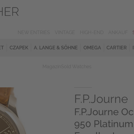
NEW ENTRIES
VINTAGE
HIGH-END
ANKAUF
ET
CZAPEK
A. LANGE & SÖHNE
OMEGA
CARTIER
Magazin
Sold Watches
F.P.Journe
F.P.Journe O
950 Platinum