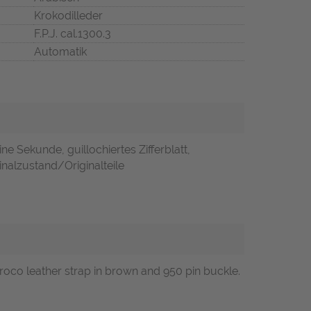
Krokodilleder
F.P.J. cal.1300.3
Automatik
ne Sekunde, guillochiertes Zifferblatt,
nalzustand/Originalteile
co leather strap in brown and 950 pin buckle.