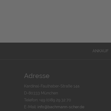
ANKAUF
Adresse
Kardinal-Faulhaber-Straße 14a
D-80333 München
Telefon: +49 (0)89 29 32 70
E-Mail:
info@bachmann-scher.de