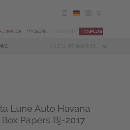
DEU
ENG
SCHMUCK
MAGAZIN
ÜBER UNS
B&S
PLUS
IWC
ALLE UHRENMARKEN
cta Lune Auto Havana
 Box Papers Bj-2017