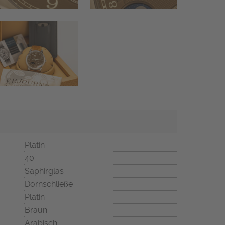
Platin
40
Saphirglas
Dornschließe
Platin
Braun
Arabisch