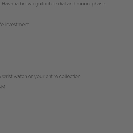
ng Havana brown guilochee dial and moon-phase.
fe investment.
e wrist watch or your entire collection.
AM.