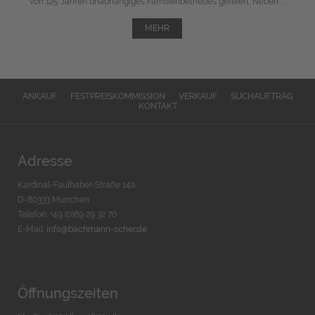
von 125 Jahren unabhängiges Familienbetriebes gefeiert. Neben ...
MEHR
ANKAUF
FESTPREISKOMMISSION
VERKAUF
SUCHAUFTRAG
KONTAKT
Adresse
Kardinal-Faulhaber-Straße 14a
D-80333 München
Telefon: +49 (0)89 29 32 70
E-Mail:
info@bachmann-scher.de
Öffnungszeiten