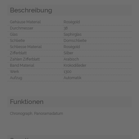
Beschreibung
Gehäuse Material
Roségold
Durchmesser
38
Glas
Saphirglas
Schließe
Dornschließe
Schliesse Material
Roségold
Zifferblatt
Silber
Zahlen Zifferblatt
Arabisch
Band Material
Krokodilleder
Werk
1300
Aufzug
Automatik
Funktionen
Chronograph, Panoramadatum