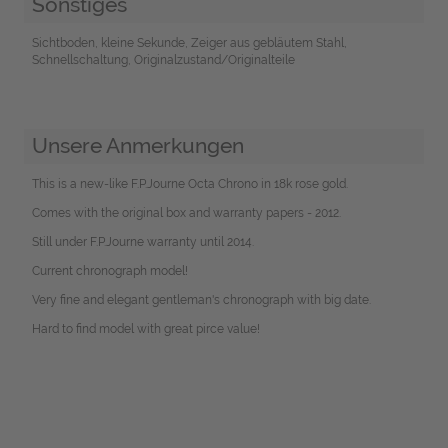
Sonstiges
Sichtboden, kleine Sekunde, Zeiger aus gebläutem Stahl,
Schnellschaltung, Originalzustand/Originalteile
Unsere Anmerkungen
This is a new-like F.P.Journe Octa Chrono in 18k rose gold.
Comes with the original box and warranty papers - 2012.
Still under F.P.Journe warranty until 2014.
Current chronograph model!
Very fine and elegant gentleman's chronograph with big date.
Hard to find model with great pirce value!