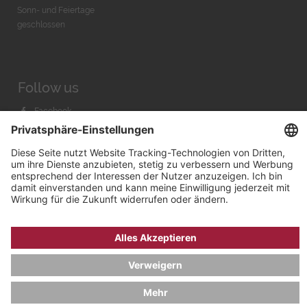
Sonn- und Feiertage
geschlossen
Follow us
Facebook
Instagram
Youtube
© 2026 by
Bachmann & Scher GmbH / Watchandco GmbH
DATENSCHUTZ
IMPRESSUM
VERSANDKOSTEN
AGB & WIDERRUF
COOKIE-EINSTELLUNGEN