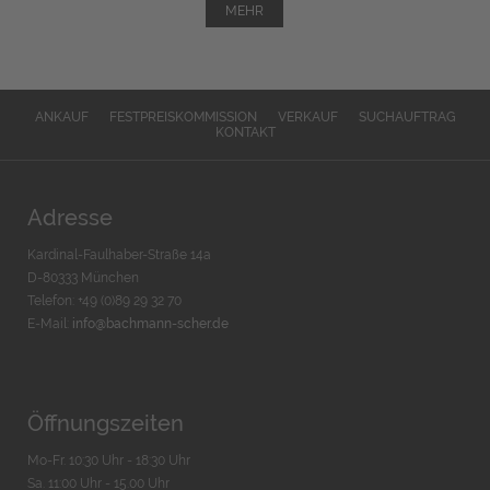
MEHR
ANKAUF
FESTPREISKOMMISSION
VERKAUF
SUCHAUFTRAG
KONTAKT
Adresse
Kardinal-Faulhaber-Straße 14a
D-80333 München
Telefon: +49 (0)89 29 32 70
E-Mail:
info@bachmann-scher.de
Öffnungszeiten
Mo-Fr. 10:30 Uhr - 18:30 Uhr
Sa. 11:00 Uhr - 15.00 Uhr