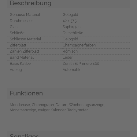
Beschreibung
Gehäuse Material
Gelbgold
Durchmesser
42 x 37,5
Glas
Saphirglas
Schließe
Faltschließe
Schliesse Material
Gelbgold
Zifferblatt
Champagnerfarben
Zahlen Zifferblatt
Römisch
Band Material
Leder
Basis Kaliber
Zenith El Primero 400
Aufzug
Automatik
Funktionen
Mondphase, Chronograph, Datum, Wochentagsanzeige,
Monatsanzeige, ewiger Kalender, Tachymeter
Sonstiges