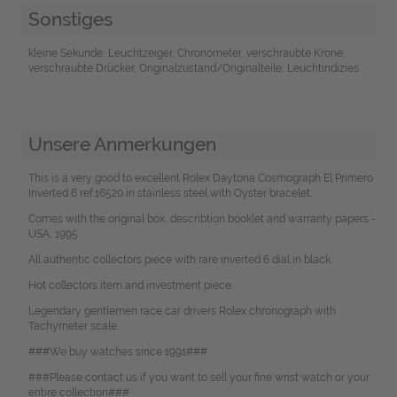
Sonstiges
kleine Sekunde, Leuchtzeiger, Chronometer, verschraubte Krone,
verschraubte Drücker, Originalzustand/Originalteile, Leuchtindizies
Unsere Anmerkungen
This is a very good to excellent Rolex Daytona Cosmograph El Primero
Inverted 6 ref.16520 in stainless steel with Oyster bracelet.
Comes with the original box, describtion booklet and warranty papers -
USA, 1995.
All authentic collectors piece with rare inverted 6 dial in black.
Hot collectors item and investment piece.
Legendary gentlemen race car drivers Rolex chronograph with
Tachymeter scale.
###We buy watches since 1991###
###Please contact us if you want to sell your fine wrist watch or your
entire collection###