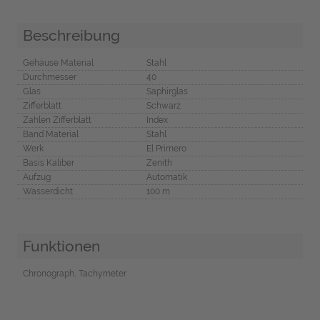
Beschreibung
Gehäuse Material
Stahl
Durchmesser
40
Glas
Saphirglas
Zifferblatt
Schwarz
Zahlen Zifferblatt
Index
Band Material
Stahl
Werk
El Primero
Basis Kaliber
Zenith
Aufzug
Automatik
Wasserdicht
100 m
Funktionen
Chronograph, Tachymeter