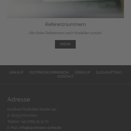
Referenznummern
Alle Rolex Referenzen nach Modellen sortiert.
MEHR
ANKAUF
FESTPREISKOMMISSION
VERKAUF
SUCHAUFTRAG
KONTAKT
Adresse
Kardinal-Faulhaber-Straße 14a
D-80333 München
Telefon: +49 (0)89 29 32 70
E-Mail:
info@bachmann-scher.de