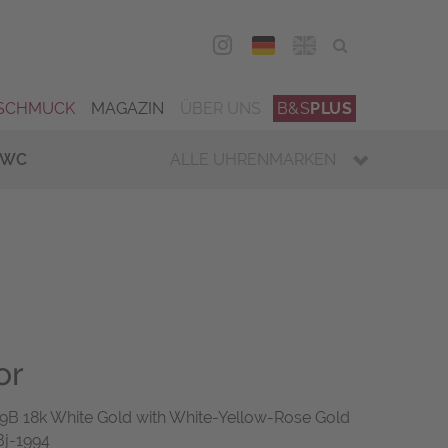
DEU
ENG
SCHMUCK
MAGAZIN
ÜBER UNS
B&S
PLUS
IWC
ALLE UHRENMARKEN
or
B 18k White Gold with White-Yellow-Rose Gold
Bj-1994