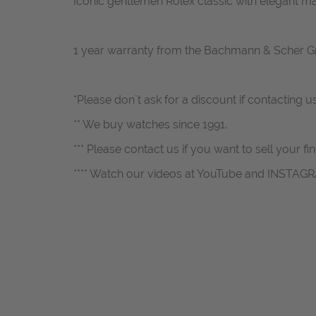
Iconic gentlemen Rolex classic with elegant mat
1 year warranty from the Bachmann & Scher 
*Please don`t ask for a discount if contacting u
** We buy watches since 1991.
*** Please contact us if you want to sell your fi
**** Watch our videos at YouTube and INSTAG