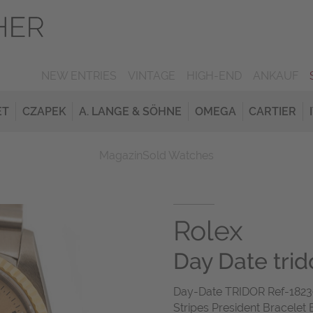
NEW ENTRIES
VINTAGE
HIGH-END
ANKAUF
ET
CZAPEK
A. LANGE & SÖHNE
OMEGA
CARTIER
Magazin
Sold Watches
Rolex
Day Date trid
Day-Date TRIDOR Ref-18239
Stripes President Bracelet 