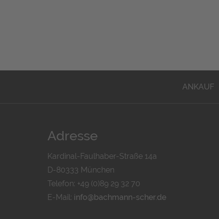
ANKAUF
Adresse
Kardinal-Faulhaber-Straße 14a
D-80333 München
Telefon: +49 (0)89 29 32 70
E-Mail:
info@bachmann-scher.de