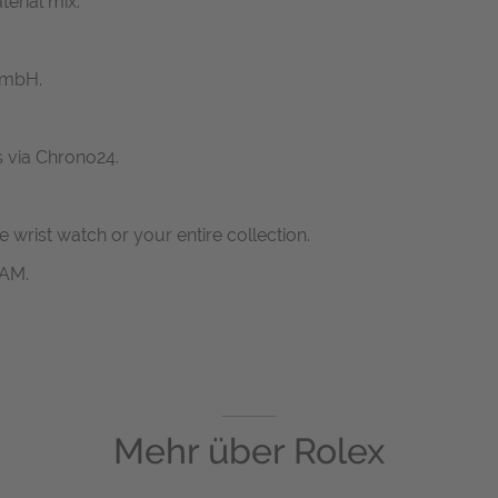
erial mix.
GmbH.
s via Chrono24.
ne wrist watch or your entire collection.
RAM.
Mehr über
Rolex