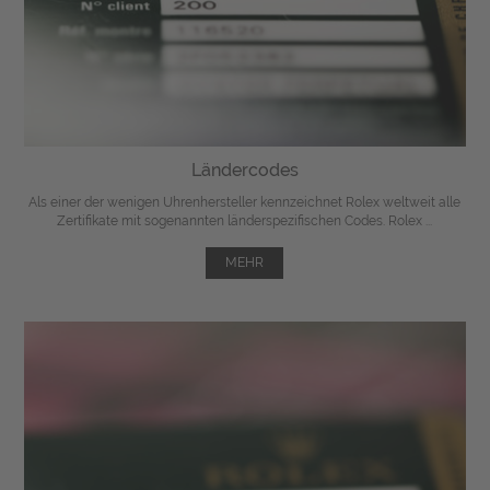
Ländercodes
Als einer der wenigen Uhrenhersteller kennzeichnet Rolex weltweit alle
Zertifikate mit sogenannten länderspezifischen Codes. Rolex ...
MEHR