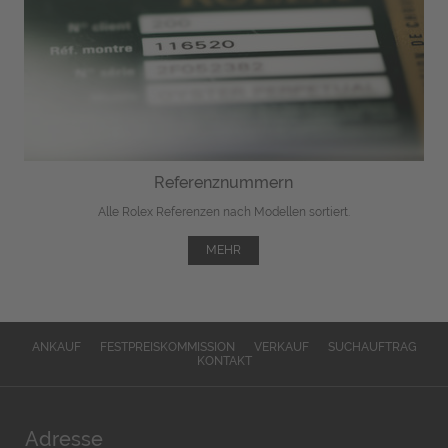
Referenznummern
Alle Rolex Referenzen nach Modellen sortiert.
MEHR
ANKAUF
FESTPREISKOMMISSION
VERKAUF
SUCHAUFTRAG
KONTAKT
Adresse