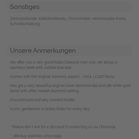
Sonstiges
Zentralsekunde, Edelsteinbesatz, Chronometer, verschraubte Krone,
Schnellschaltung
Unsere Anmerkungen
We offer you a very good Rolex Datejust man size, ref. 16234 in
stainless steel with Jubilée bracelet.
Comes with the original warranty papers - 2004. LC026 Swiss.
Has got a very beautiful original silver diamond dial and 18k white gold
bezel with after market diamond setting.
Discontinued and very wanted model.
Iconic gentleman or ladies Rolex for every day.
* Please don`t ask for a discount if contacting us via Chrono24
** We buy watches since 1991