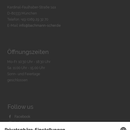
Kardinal-Faulhaber-Straße 14a
D-80333 München
Telefon: +49 (0)89 29 32 70
E-Mail:
info@bachmann-scher.de
Öffnungszeiten
Mo-Fr. 10:30 Uhr - 18:30 Uhr
Sa. 11:00 Uhr - 15.00 Uhr
Sonn- und Feiertage
geschlossen
Follow us
Facebook
Instagram
Youtube