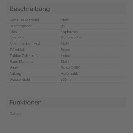
Beschreibung
Gehäuse Material
Stahl
Durchmesser
36
Glas
Saphirglas
Schließe
Faltschließe
Schliesse Material
Stahl
Zifferblatt
Silber
Zahlen Zifferblatt
Index
Band Material
Stahl
Werk
Rolex COSC
Aufzug
Automatik
Wasserdicht
100 m
Funktionen
Datum