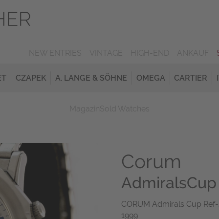
NEW ENTRIES
VINTAGE
HIGH-END
ANKAUF
ET
CZAPEK
A. LANGE & SÖHNE
OMEGA
CARTIER
Magazin
Sold Watches
Corum
AdmiralsCup
CORUM Admirals Cup Ref-2
1999