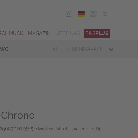
DEU
ENG
SCHMUCK
MAGAZIN
ÜBER UNS
B&S
PLUS
IWC
ALLE UHRENMARKEN
 Chrono
9683020V585 Stainless Steel Box Papers Bj-