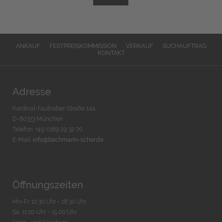
ANKAUF
FESTPREISKOMMISSION
VERKAUF
SUCHAUFTRAG
KONTAKT
Adresse
Kardinal-Faulhaber-Straße 14a
D-80333 München
Telefon: +49 (0)89 29 32 70
E-Mail:
info@bachmann-scher.de
Öffnungszeiten
Mo-Fr. 10:30 Uhr - 18:30 Uhr
Sa. 11:00 Uhr - 15.00 Uhr