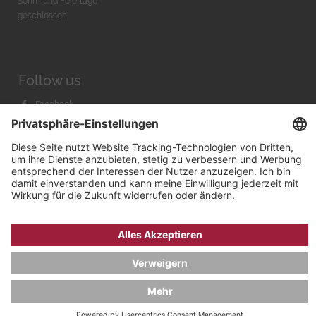
Sonn- und Feiertage
geschlossen
Follow us
Facebook
Instagram
Youtube
© 2026 by
Bachmann & Scher GmbH / Watchandco GmbH
DATENSCHUTZ
IMPRESSUM
VERSANDKOSTEN
AGB & WIDERRUF
COOKIE-EINSTELLUNGEN