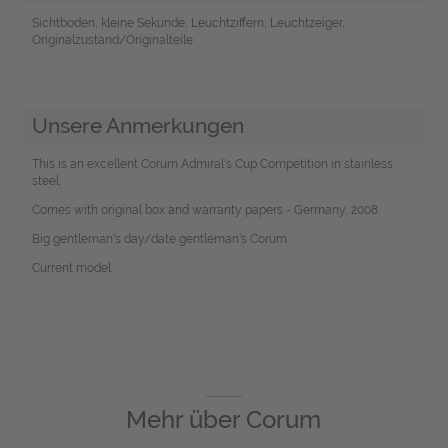
Sichtboden, kleine Sekunde, Leuchtziffern, Leuchtzeiger,
Originalzustand/Originalteile
Unsere Anmerkungen
This is an excellent Corum Admiral's Cup Competition in stainless
steel.
Comes with original box and warranty papers - Germany, 2008.
Big gentleman's day/date gentleman's Corum.
Current model.
Mehr über
Corum