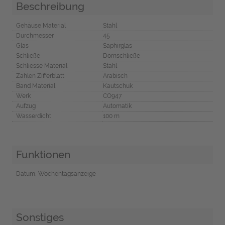
Beschreibung
Gehäuse Material
Stahl
Durchmesser
45
Glas
Saphirglas
Schließe
Dornschließe
Schliesse Material
Stahl
Zahlen Zifferblatt
Arabisch
Band Material
Kautschuk
Werk
CO947
Aufzug
Automatik
Wasserdicht
100 m
Funktionen
Datum, Wochentagsanzeige
Sonstiges