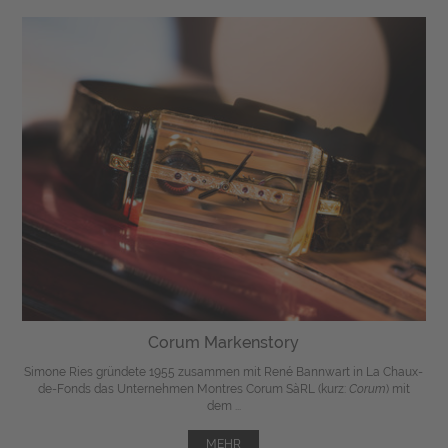
Corum Markenstory
Simone Ries gründete 1955 zusammen mit René Bannwart in La Chaux-
de-Fonds das Unternehmen
Montres Corum SàRL (kurz:
Corum
) mit
dem ...
MEHR