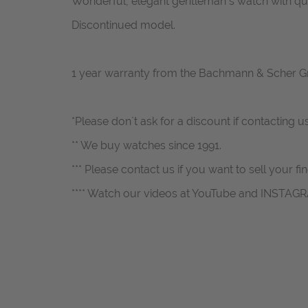
Wonderful, elegant gentleman´s watch with qua
Discontinued model.
1 year warranty from the Bachmann & Scher 
*Please don`t ask for a discount if contacting u
** We buy watches since 1991.
*** Please contact us if you want to sell your fi
**** Watch our videos at YouTube and INSTAG