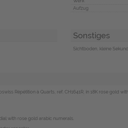
Werk
Aufzug
Sonstiges
Sichtboden, kleine Sekund
swiss Répétition à Quarts, ref. CH1641R, in 18K rose gold with
ial with rose gold arabic numerals.