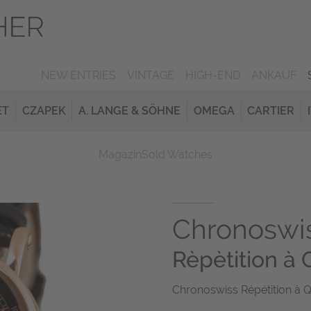
NEW ENTRIES
VINTAGE
HIGH-END
ANKAUF
ET
CZAPEK
A. LANGE & SÖHNE
OMEGA
CARTIER
Magazin
Sold Watches
Chronoswi
Rèpètition à 
Chronoswiss Répétition à 