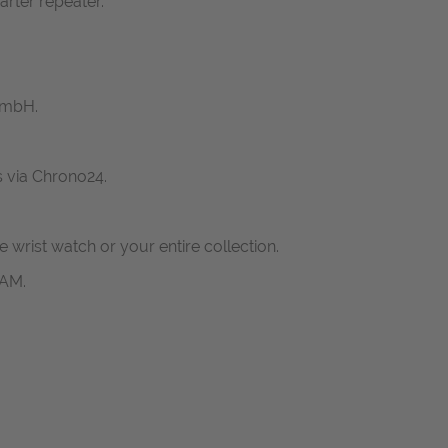
rter repeater.
GmbH.
s via Chrono24.
ne wrist watch or your entire collection.
RAM.