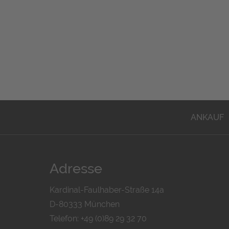
ANKAUF
Adresse
Kardinal-Faulhaber-Straße 14a
D-80333 München
Telefon: +49 (0)89 29 32 70