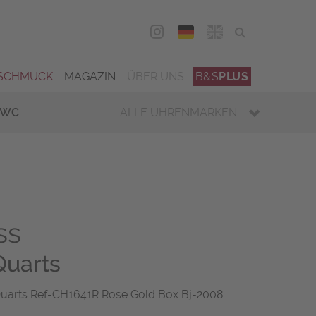
DEU
ENG
SCHMUCK
MAGAZIN
ÜBER UNS
B&S
PLUS
IWC
ALLE UHRENMARKEN
ss
Quarts
Quarts Ref-CH1641R Rose Gold Box Bj-2008