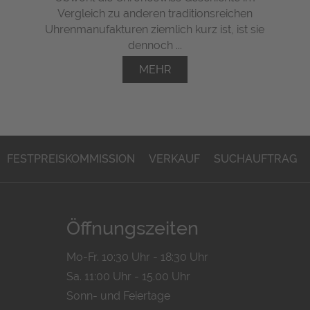
Vergleich zu anderen traditionsreichen
Uhrenmanufakturen ziemlich kurz ist, ist sie
dennoch ...
MEHR
FESTPREISKOMMISSION
VERKAUF
SUCHAUFTRAG
Öffnungszeiten
Mo-Fr. 10:30 Uhr - 18:30 Uhr
Sa. 11:00 Uhr - 15.00 Uhr
Sonn- und Feiertage