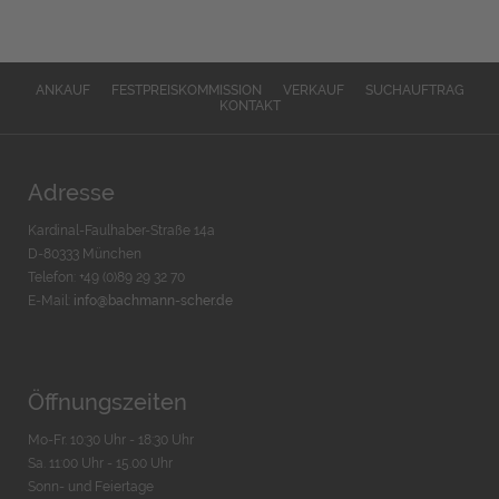
ANKAUF
FESTPREISKOMMISSION
VERKAUF
SUCHAUFTRAG
KONTAKT
Adresse
Kardinal-Faulhaber-Straße 14a
D-80333 München
Telefon: +49 (0)89 29 32 70
E-Mail:
info@bachmann-scher.de
Öffnungszeiten
Mo-Fr. 10:30 Uhr - 18:30 Uhr
Sa. 11:00 Uhr - 15.00 Uhr
Sonn- und Feiertage