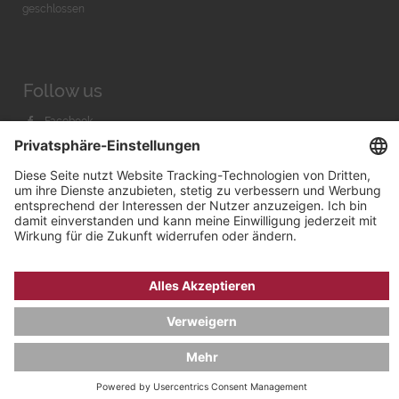
geschlossen
Follow us
Facebook
Instagram
Youtube
© 2026 by
Bachmann & Scher GmbH / Watchandco GmbH
DATENSCHUTZ
IMPRESSUM
VERSANDKOSTEN
AGB & WIDERRUF
COOKIE-EINSTELLUNGEN