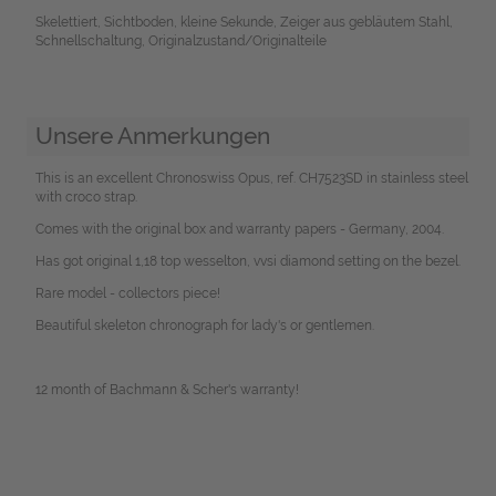
Skelettiert, Sichtboden, kleine Sekunde, Zeiger aus gebläutem Stahl,
Schnellschaltung, Originalzustand/Originalteile
Unsere Anmerkungen
This is an excellent Chronoswiss Opus, ref. CH7523SD in stainless steel
with croco strap.
Comes with the original box and warranty papers - Germany, 2004.
Has got original 1,18 top wesselton, vvsi diamond setting on the bezel.
Rare model - collectors piece!
Beautiful skeleton chronograph for lady's or gentlemen.
12 month of Bachmann & Scher's warranty!