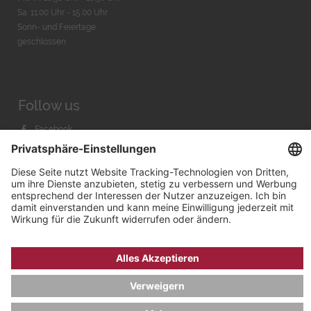
Sa. 11:00 Uhr - 15.00 Uhr
Sonn- und Feiertage
geschlossen
Follow us
Facebook
Instagram
Youtube
© 2026 by
Bachmann & Scher GmbH / Watchandco GmbH
DATENSCHUTZ
IMPRESSUM
VERSANDKOSTEN
AGB & WIDERRUF
COOKIE-EINSTELLUNGEN