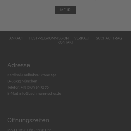
MEHR
ANKAUF
FESTPREISKOMMISSION
VERKAUF
SUCHAUFTRAG
KONTAKT
Adresse
Kardinal-Faulhaber-Straße 14a
D-80333 München
Telefon: +49 (0)89 29 32 70
E-Mail:
info@bachmann-scher.de
Öffnungszeiten
Mo-Fr. 10:30 Uhr - 18:30 Uhr