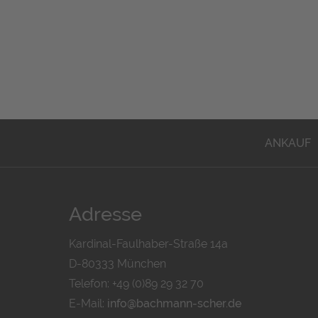
ANKAUF
Adresse
Kardinal-Faulhaber-Straße 14a
D-80333 München
Telefon: +49 (0)89 29 32 70
E-Mail:
info@bachmann-scher.de