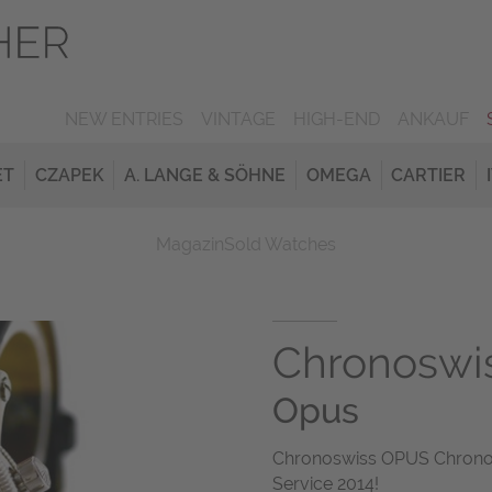
NEW ENTRIES
VINTAGE
HIGH-END
ANKAUF
ET
CZAPEK
A. LANGE & SÖHNE
OMEGA
CARTIER
Magazin
Sold Watches
Chronoswi
Opus
Chronoswiss OPUS Chronogra
Service 2014!