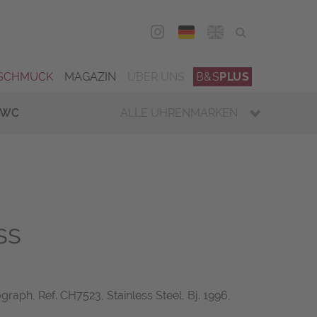
DEU
ENG
SCHMUCK
MAGAZIN
ÜBER UNS
B&S
PLUS
IWC
ALLE UHRENMARKEN
ss
ph, Ref. CH7523, Stainless Steel, Bj. 1996,