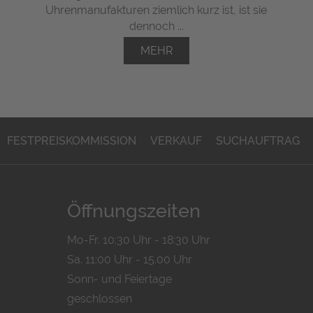
Uhrenmanufakturen ziemlich kurz ist, ist sie
dennoch ...
MEHR
FESTPREISKOMMISSION
VERKAUF
SUCHAUFTRAG
Öffnungszeiten
Mo-Fr. 10:30 Uhr - 18:30 Uhr
Sa. 11:00 Uhr - 15.00 Uhr
Sonn- und Feiertage
geschlossen