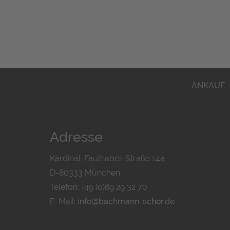
ANKAUF
Adresse
Kardinal-Faulhaber-Straße 14a
D-80333 München
Telefon: +49 (0)89 29 32 70
E-Mail:
info@bachmann-scher.de