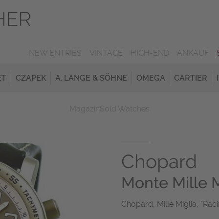
NEW ENTRIES
VINTAGE
HIGH-END
ANKAUF
ET
CZAPEK
A. LANGE & SÖHNE
OMEGA
CARTIER
Magazin
Sold Watches
Chopard
Monte Mille M
Chopard, Mille Miglia, "Rac