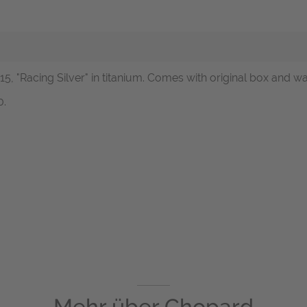
915, "Racing Silver" in titanium. Comes with original box and w
0.
Mehr über
Chopard