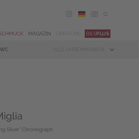
DEU
ENG
SCHMUCK
MAGAZIN
ÜBER UNS
B&S
PLUS
IWC
ALLE UHRENMARKEN
iglia
ing Silver" Chronograph