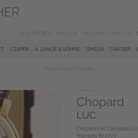
NEW ENTRIES
VINTAGE
HIGH-END
ANKAUF
ET
CZAPEK
A. LANGE & SÖHNE
OMEGA
CARTIER
Magazin
Sold Watches
Chopard
LUC
Chopard Les Classique L.U
Warranty Bj 2000