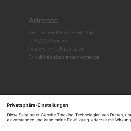
Adresse
Kardinal-Faulhaber-Straße 14a
D-80333 München
Telefon: +49 (0)89 29 32 70
E-Mail:
info@bachmann-scher.de