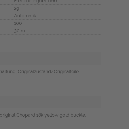
Frédéric Piguet 1160
29
Automatik
100
30 m
altung, Originalzustand/Originalteile
 original Chopard 18k yellow gold buckle.