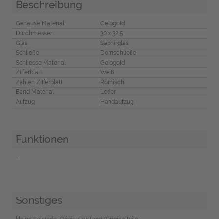
Beschreibung
Gehäuse Material
Gelbgold
Durchmesser
30 x 32,5
Glas
Saphirglas
Schließe
Dornschließe
Schliesse Material
Gelbgold
Zifferblatt
Weiß
Zahlen Zifferblatt
Römisch
Band Material
Leder
Aufzug
Handaufzug
Funktionen
-
Sonstiges
kleine Sekunde, Originalzustand/Originalteile