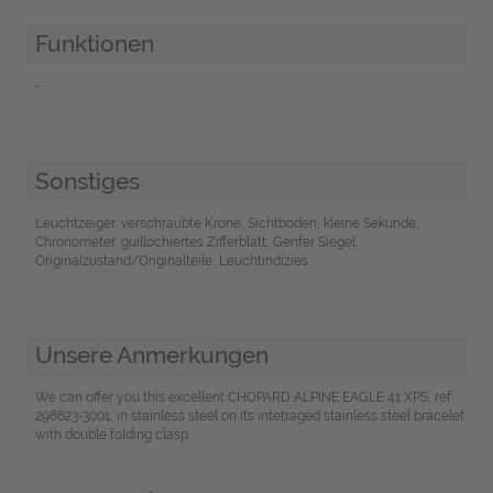
Funktionen
-
Sonstiges
Leuchtzeiger, verschraubte Krone, Sichtboden, kleine Sekunde,
Chronometer, guillochiertes Zifferblatt, Genfer Siegel,
Originalzustand/Originalteile, Leuchtindizies
Unsere Anmerkungen
We can offer you this excellent CHOPARD ALPINE EAGLE 41 XPS, ref.
298623-3001, in stainless steel on its intetraged stainless steel bracelet
with double folding clasp.