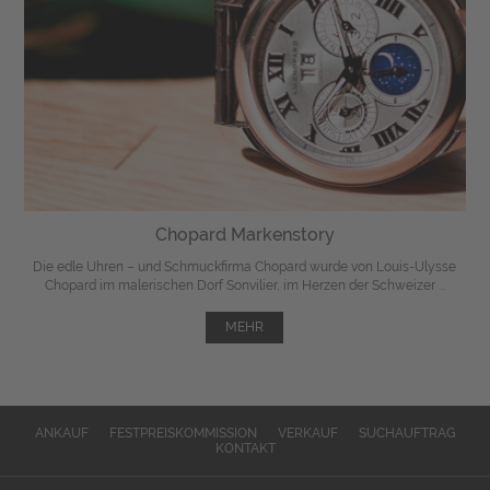
Chopard Markenstory
Die edle Uhren – und Schmuckfirma Chopard wurde von Louis-Ulysse
Chopard im malerischen Dorf Sonvilier, im Herzen der Schweizer ...
MEHR
ANKAUF
FESTPREISKOMMISSION
VERKAUF
SUCHAUFTRAG
KONTAKT