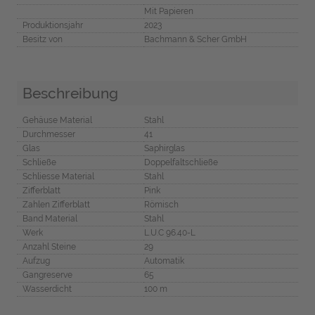
Mit Papieren
Produktionsjahr
2023
Besitz von
Bachmann & Scher GmbH
Beschreibung
Gehäuse Material
Stahl
Durchmesser
41
Glas
Saphirglas
Schließe
Doppelfaltschließe
Schliesse Material
Stahl
Zifferblatt
Pink
Zahlen Zifferblatt
Römisch
Band Material
Stahl
Werk
L.U.C 96.40-L
Anzahl Steine
29
Aufzug
Automatik
Gangreserve
65
Wasserdicht
100 m