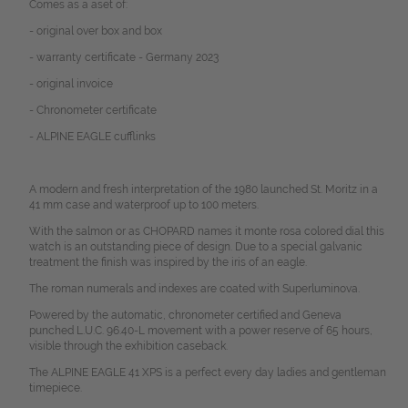
Comes as a aset of:
- original over box and box
- warranty certificate - Germany 2023
- original invoice
- Chronometer certificate
- ALPINE EAGLE cufflinks
A modern and fresh interpretation of the 1980 launched St. Moritz in a
41 mm case and waterproof up to 100 meters.
With the salmon or as CHOPARD names it monte rosa colored dial this
watch is an outstanding piece of design. Due to a special galvanic
treatment the finish was inspired by the iris of an eagle.
The roman numerals and indexes are coated with Superluminova.
Powered by the automatic, chronometer certified and Geneva
punched L.U.C. 96.40-L movement with a power reserve of 65 hours,
visible through the exhibition caseback.
The ALPINE EAGLE 41 XPS is a perfect every day ladies and gentleman
timepiece.