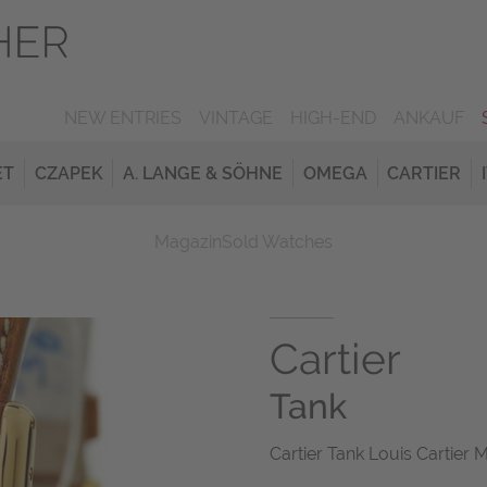
NEW ENTRIES
VINTAGE
HIGH-END
ANKAUF
ET
CZAPEK
A. LANGE & SÖHNE
OMEGA
CARTIER
Magazin
Sold Watches
Cartier
Tank
Cartier Tank Louis Cartier