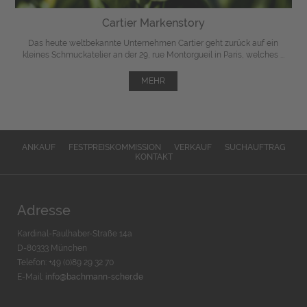
Cartier Markenstory
Das heute weltbekannte Unternehmen Cartier geht zurück auf ein
kleines Schmuckatelier an der 29, rue Montorgueil in Paris, welches ...
MEHR
ANKAUF
FESTPREISKOMMISSION
VERKAUF
SUCHAUFTRAG
KONTAKT
Adresse
Kardinal-Faulhaber-Straße 14a
D-80333 München
Telefon: +49 (0)89 29 32 70
E-Mail:
info@bachmann-scher.de