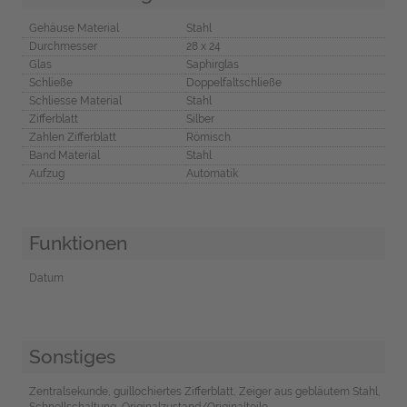
Gehäuse Material
Stahl
Durchmesser
28 x 24
Glas
Saphirglas
Schließe
Doppelfaltschließe
Schliesse Material
Stahl
Zifferblatt
Silber
Zahlen Zifferblatt
Römisch
Band Material
Stahl
Aufzug
Automatik
Funktionen
Datum
Sonstiges
Zentralsekunde, guillochiertes Zifferblatt, Zeiger aus gebläutem Stahl,
Schnellschaltung, Originalzustand/Originalteile