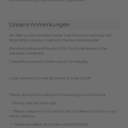
Unsere Anmerkungen
We offer you this excellent Cartier Tank Francaise Automatic Ref.
W51002Q3 in stainless steel with stainless steel bracelet.
Manufactured around the year 2000, this model featues a fine
automatic movement.
A beautiful and sporty Cartier classic for everyday.
1 year warranty from the Bachmann & Scher GmbH.
*Please don`t ask for a discount if contacting us via Chrono24.
** We buy watches since 1991.
*** Please contact us if you want to sell your fine wrist watch or your
entire collection.
**** Watch our videos at YouTube and INSTAGRAM.