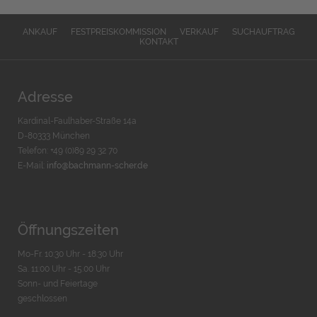
ANKAUF
FESTPREISKOMMISSION
VERKAUF
SUCHAUFTRAG
KONTAKT
Adresse
Kardinal-Faulhaber-Straße 14a
D-80333 München
Telefon: +49 (0)89 29 32 70
E-Mail:
info@bachmann-scher.de
Öffnungszeiten
Mo-Fr. 10:30 Uhr - 18:30 Uhr
Sa. 11:00 Uhr - 15.00 Uhr
Sonn- und Feiertage
geschlossen