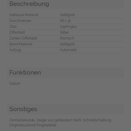
Beschreibung
Gehäuse Material
Gelbgold
Durchmesser
28 x 32
Glas
Saphirglas
Zifferblatt
Silber
Zahlen Zifferblatt
Römisch
Band Material
Gelbgold
Aufzug
Automatik
Funktionen
Datum
Sonstiges
Zentralsekunde, Zeiger aus gebläutem Stahl, Schnellschaltung,
Originalzustand/Originalteile