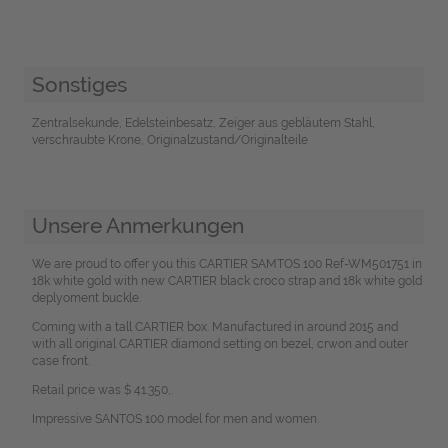
Sonstiges
Zentralsekunde, Edelsteinbesatz, Zeiger aus gebläutem Stahl,
verschraubte Krone, Originalzustand/Originalteile
Unsere Anmerkungen
We are proud to offer you this CARTIER SAMTOS 100 Ref-WM501751 in
18k white gold with new CARTIER black croco strap and 18k white gold
deplyoment buckle.
Coming with a tall CARTIER box. Manufactured in around 2015 and
with all original CARTIER diamond setting on bezel, crwon and outer
case front.
Retail price was $ 41.350,.
Impressive SANTOS 100 model for men and women.