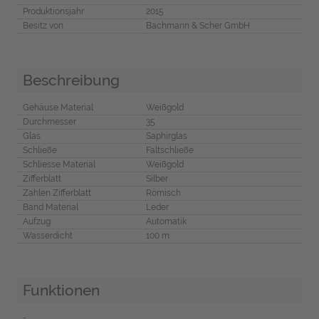
Produktionsjahr
2015
Besitz von
Bachmann & Scher GmbH
Beschreibung
Gehäuse Material
Weißgold
Durchmesser
35
Glas
Saphirglas
Schließe
Faltschließe
Schliesse Material
Weißgold
Zifferblatt
Silber
Zahlen Zifferblatt
Römisch
Band Material
Leder
Aufzug
Automatik
Wasserdicht
100 m
Funktionen
-