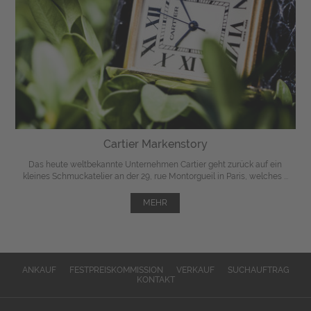
Cartier Markenstory
Das heute weltbekannte Unternehmen Cartier geht zurück auf ein
kleines Schmuckatelier an der 29, rue Montorgueil in Paris, welches ...
MEHR
ANKAUF
FESTPREISKOMMISSION
VERKAUF
SUCHAUFTRAG
KONTAKT