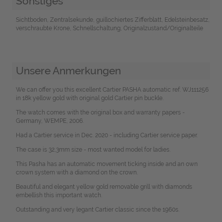
Sonstiges
Sichtboden, Zentralsekunde, guillochiertes Zifferblatt, Edelsteinbesatz,
verschraubte Krone, Schnellschaltung, Originalzustand/Originalteile
Unsere Anmerkungen
We can offer you this excellent Cartier PASHA automatic ref. WJ111256
in 18k yellow gold with original gold Cartier pin buckle.
The watch comes with the original box and warranty papers -
Germany, WEMPE, 2006.
Had a Cartier service in Dec. 2020 - including Cartier service paper.
The case is 32,3mm size - most wanted model for ladies.
This Pasha has an automatic movement ticking inside and an own
crown system with a diamond on the crown.
Beautiful and elegant yellow gold removable grill with diamonds
embellish this important watch.
Outstanding and very legant Cartier classic since the 1960s.