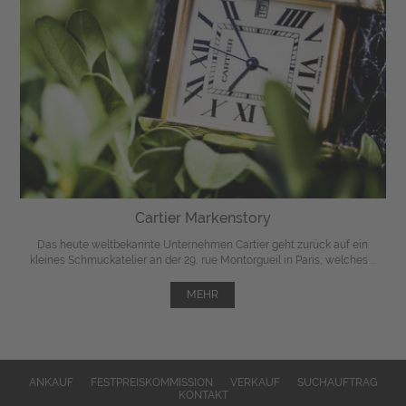
Cartier Markenstory
Das heute weltbekannte Unternehmen Cartier geht zurück auf ein
kleines Schmuckatelier an der 29, rue Montorgueil in Paris, welches ...
MEHR
ANKAUF
FESTPREISKOMMISSION
VERKAUF
SUCHAUFTRAG
KONTAKT