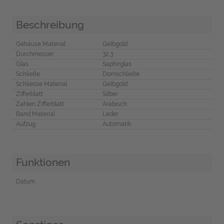
Beschreibung
Gehäuse Material
Gelbgold
Durchmesser
32,3
Glas
Saphirglas
Schließe
Dornschließe
Schliesse Material
Gelbgold
Zifferblatt
Silber
Zahlen Zifferblatt
Arabisch
Band Material
Leder
Aufzug
Automatik
Funktionen
Datum