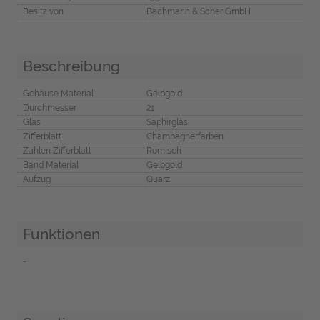
Besitz von
Bachmann & Scher GmbH
Beschreibung
Gehäuse Material
Gelbgold
Durchmesser
21
Glas
Saphirglas
Zifferblatt
Champagnerfarben
Zahlen Zifferblatt
Römisch
Band Material
Gelbgold
Aufzug
Quarz
Funktionen
-