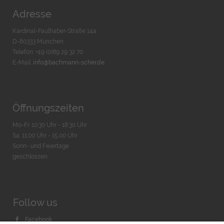
Adresse
Kardinal-Faulhaber-Straße 14a
D-80333 München
Telefon: +49 (0)89 29 32 70
E-Mail:
info@bachmann-scher.de
Öffnungszeiten
Mo-Fr. 10:30 Uhr - 18:30 Uhr
Sa. 11:00 Uhr - 15.00 Uhr
Sonn- und Feiertage
geschlossen
Follow us
Facebook