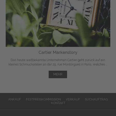
Cartier Markenstory
Das heute weltbekannte Unternehmen Cartier geht zurück auf ein
kleines Schmuckatelier an der 29, rue Montorgueil in Paris, welches ...
MEHR
ANKAUF
FESTPREISKOMMISSION
VERKAUF
SUCHAUFTRAG
KONTAKT