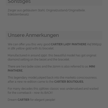
Sonstiges
Zeiger aus gebläutem Stahl, Originalzustand/Originalteile,
Edelsteinbesatz
Unsere Anmerkungen
We can offer you this very good
CARTIER LADY PANTHERE
Ref.866919
in 18k yellow gold with its bracelet.
Manufactured in around
1990
, this beautiful model has got original
diamond setting on the bezel and the bracelet.
There are two ladie sizes and the 21mm is also referred to as
MINI
PANTHERE.
This legendary model jukped back into the markets consciousness,
after a new re-edition came to the
CARTIER BOUTIQUES.
For many decades this
1980ies
classic was undervalued and waited
for the comeback - now its BACK!
Dream
CARTIER
for elegant people!