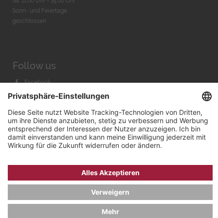
Sa. 11:00 Uhr - 15.00 Uhr
Sonn- und Feiertage
geschlossen
Follow us
Facebook
Instagram
Youtube
© 2026 by
Bachmann & Scher GmbH / Watchandco GmbH
DATENSCHUTZ
IMPRESSUM
VERSANDKOSTEN
AGB & WIDERRUF
COOKIE-EINSTELLUNGEN