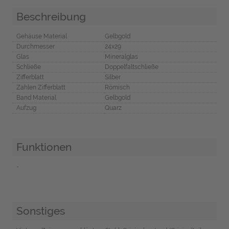
Beschreibung
Gehäuse Material
Gelbgold
Durchmesser
24x29
Glas
Mineralglas
Schließe
Doppelfaltschließe
Zifferblatt
Silber
Zahlen Zifferblatt
Römisch
Band Material
Gelbgold
Aufzug
Quarz
Funktionen
-
Sonstiges