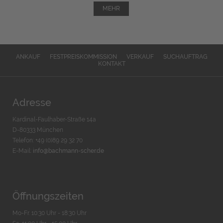
MEHR
ANKAUF
FESTPREISKOMMISSION
VERKAUF
SUCHAUFTRAG
KONTAKT
Adresse
Kardinal-Faulhaber-Straße 14a
D-80333 München
Telefon: +49 (0)89 29 32 70
E-Mail:
info@bachmann-scher.de
Öffnungszeiten
Mo-Fr. 10:30 Uhr - 18:30 Uhr