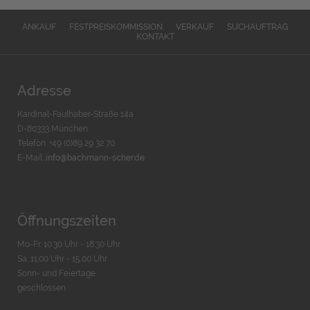
ANKAUF
FESTPREISKOMMISSION
VERKAUF
SUCHAUFTRAG
KONTAKT
Adresse
Kardinal-Faulhaber-Straße 14a
D-80333 München
Telefon: +49 (0)89 29 32 70
E-Mail:
info@bachmann-scher.de
Öffnungszeiten
Mo-Fr. 10:30 Uhr - 18:30 Uhr
Sa. 11:00 Uhr - 15.00 Uhr
Sonn- und Feiertage
geschlossen