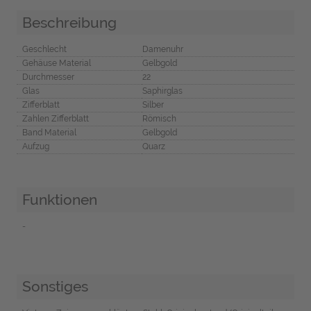
Beschreibung
Geschlecht
Damenuhr
Gehäuse Material
Gelbgold
Durchmesser
22
Glas
Saphirglas
Zifferblatt
Silber
Zahlen Zifferblatt
Römisch
Band Material
Gelbgold
Aufzug
Quarz
Funktionen
-
Sonstiges