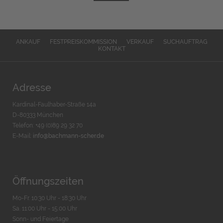
ANKAUF
FESTPREISKOMMISSION
VERKAUF
SUCHAUFTRAG
KONTAKT
Adresse
Kardinal-Faulhaber-Straße 14a
D-80333 München
Telefon: +49 (0)89 29 32 70
E-Mail:
info@bachmann-scher.de
Öffnungszeiten
Mo-Fr. 10:30 Uhr - 18:30 Uhr
Sa. 11:00 Uhr - 15.00 Uhr
Sonn- und Feiertage