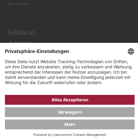
geschlossen
Follow us
Facebook
Instagram
Youtube
© 2026 by
Bachmann & Scher GmbH / Watchandco GmbH
DATENSCHUTZ
IMPRESSUM
VERSANDKOSTEN
AGB & WIDERRUF
COOKIE-EINSTELLUNGEN