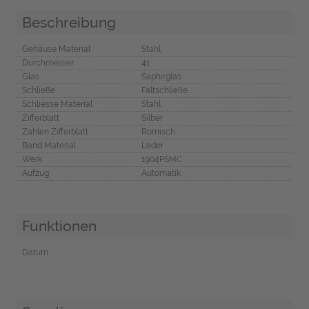
Beschreibung
Gehäuse Material
Stahl
Durchmesser
41
Glas
Saphirglas
Schließe
Faltschließe
Schliesse Material
Stahl
Zifferblatt
Silber
Zahlen Zifferblatt
Römisch
Band Material
Leder
Werk
1904PSMC
Aufzug
Automatik
Funktionen
Datum