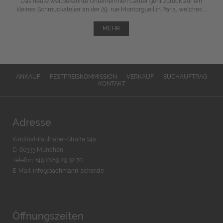
Das heute weltbekannte Unternehmen Cartier geht zurück auf ein
kleines Schmuckatelier an der 29, rue Montorgueil in Paris, welches ...
MEHR
ANKAUF
FESTPREISKOMMISSION
VERKAUF
SUCHAUFTRAG
KONTAKT
Adresse
Kardinal-Faulhaber-Straße 14a
D-80333 München
Telefon: +49 (0)89 29 32 70
E-Mail:
info@bachmann-scher.de
Öffnungszeiten