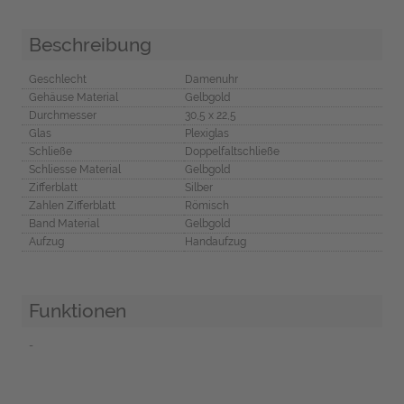
Beschreibung
Geschlecht
Damenuhr
Gehäuse Material
Gelbgold
Durchmesser
30,5 x 22,5
Glas
Plexiglas
Schließe
Doppelfaltschließe
Schliesse Material
Gelbgold
Zifferblatt
Silber
Zahlen Zifferblatt
Römisch
Band Material
Gelbgold
Aufzug
Handaufzug
Funktionen
-