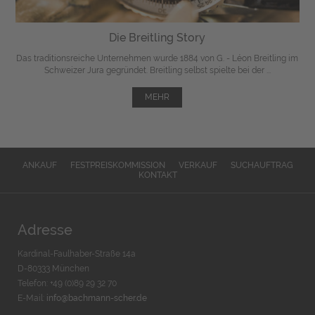
Die Breitling Story
Das traditionsreiche Unternehmen wurde 1884 von G. - Léon Breitling im
Schweizer Jura gegründet. Breitling selbst spielte bei der ...
MEHR
ANKAUF
FESTPREISKOMMISSION
VERKAUF
SUCHAUFTRAG
KONTAKT
Adresse
Kardinal-Faulhaber-Straße 14a
D-80333 München
Telefon: +49 (0)89 29 32 70
E-Mail:
info@bachmann-scher.de