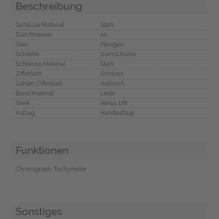
Beschreibung
Gehäuse Material
Stahl
Durchmesser
40
Glas
Plexiglas
Schließe
Dornschließe
Schliesse Material
Stahl
Zifferblatt
Schwarz
Zahlen Zifferblatt
Arabisch
Band Material
Leder
Werk
Venus 178
Aufzug
Handaufzug
Funktionen
Chronograph, Tachymeter
Sonstiges