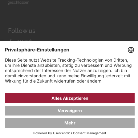
geschlossen
Follow us
Facebook
Instagram
Youtube
© 2026 by
Bachmann & Scher GmbH / Watchandco GmbH
DATENSCHUTZ
IMPRESSUM
VERSANDKOSTEN
AGB & WIDERRUF
COOKIE-EINSTELLUNGEN