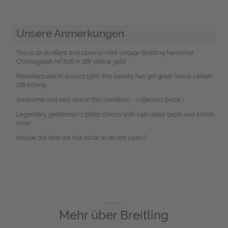
Unsere Anmerkungen
This is an ecellent and close to mint vintage Breitling Navitimer
Chronograph ref.806 in 18k yellow gold.
Manufactured in around 1960, this beauty has got great Venus caliber
178 ticking.
Awesome and very rare in this condition - collectors piece !
Legendary gentleman´s pilots chrono with calculator bezel and 40mm
case.
Maybe the best we has so far in recent years?
Mehr über
Breitling