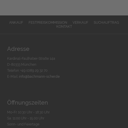
ANKAUF
FESTPREISKOMMISSION
VERKAUF
SUCHAUFTRAG
KONTAKT
Adresse
Kardinal-Faulhaber-Straße 14a
D-80333 München
Telefon: +49 (0)89 29 32 70
E-Mail:
info@bachmann-scher.de
Öffnungszeiten
Mo-Fr. 10:30 Uhr - 18:30 Uhr
Sa. 11:00 Uhr - 15.00 Uhr
Sonn- und Feiertage