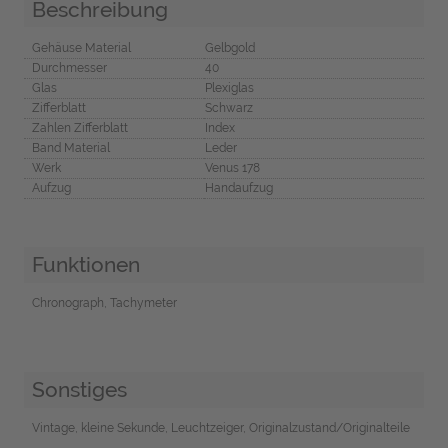
Beschreibung
Gehäuse Material
Gelbgold
Durchmesser
40
Glas
Plexiglas
Zifferblatt
Schwarz
Zahlen Zifferblatt
Index
Band Material
Leder
Werk
Venus 178
Aufzug
Handaufzug
Funktionen
Chronograph, Tachymeter
Sonstiges
Vintage, kleine Sekunde, Leuchtzeiger, Originalzustand/Originalteile