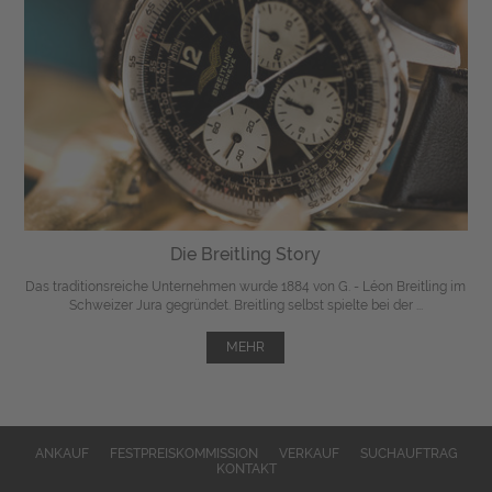
Die Breitling Story
Das traditionsreiche Unternehmen wurde 1884 von G. - Léon Breitling im
Schweizer Jura gegründet. Breitling selbst spielte bei der ...
MEHR
ANKAUF
FESTPREISKOMMISSION
VERKAUF
SUCHAUFTRAG
KONTAKT